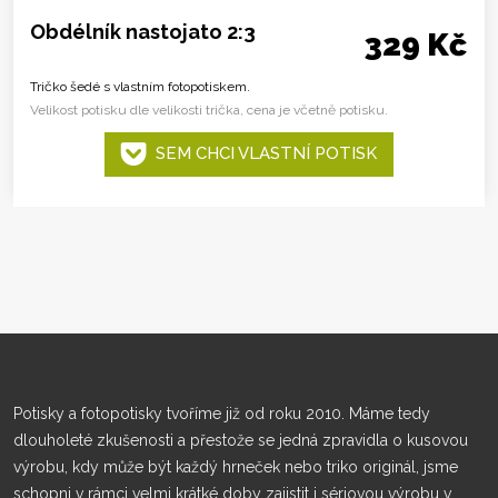
Obdélník nastojato 2:3
329 Kč
Tričko šedé s vlastním fotopotiskem.
Velikost potisku dle velikosti trička, cena je včetně potisku.
SEM CHCI VLASTNÍ POTISK
Potisky a fotopotisky tvoříme již od roku 2010. Máme tedy
dlouholeté zkušenosti a přestože se jedná zpravidla o kusovou
výrobu, kdy může být každý hrneček nebo triko originál, jsme
schopni v rámci velmi krátké doby zajistit i sériovou výrobu v