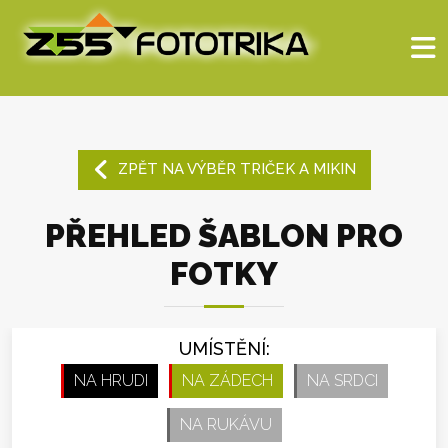
ZPĚT NA VÝBĚR TRIČEK A MIKIN
PŘEHLED ŠABLON PRO
FOTKY
UMÍSTĚNÍ:
NA HRUDI
NA ZÁDECH
NA SRDCI
NA RUKÁVU