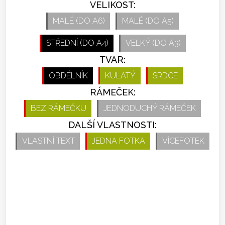
VELIKOST:
MALÉ (DO A6)
MALÉ (DO A5)
STŘEDNÍ (DO A4)
VELKÝ (DO A3)
TVAR:
OBDÉLNÍK
KULATÝ
SRDCE
RÁMEČEK:
BEZ RÁMEČKU
JEDNODUCHÝ RÁMEČEK
DALŠÍ VLASTNOSTI:
VLASTNÍ TEXT
JEDNA FOTKA
VÍCEFOTEK