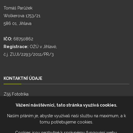
Tomáš Parůžek
Wolkerova 1753/21
586 01, Jihlava
IČO:
68750862
Registrace:
OŽÚ v Jihlavě,
č.j. ZUJI/2293/2011/PR/3
KONTAKTNÍ ÚDAJE
Z55 Fototrika
Zhoř 55
Vážení návštěvníci, tato stránka využívá cookies.
588 26, Zhoř
Naším přáním je, abyste využívali naši službu na maximum, a k
tomu potřebujeme cookies.
Telefon:
+420 777 274 701
Telefon:
+420 777 228 941
Cookies jsou nezbytné k správnému fungování webu,