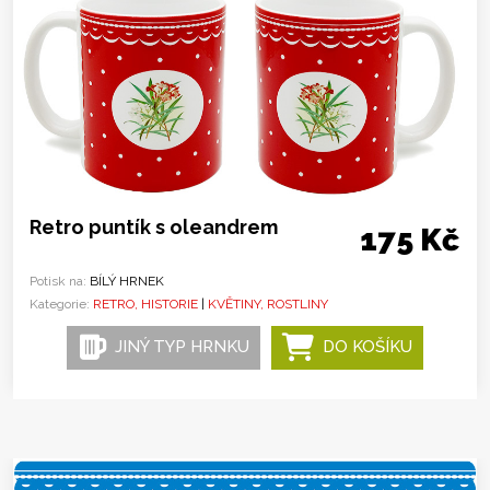
Retro puntík s oleandrem
175 Kč
Potisk na:
BÍLÝ HRNEK
Kategorie:
RETRO, HISTORIE
|
KVĚTINY, ROSTLINY
JINÝ TYP HRNKU
DO KOŠÍKU