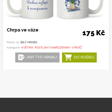
Chrpa ve váze
175 Kč
Potisk na:
BÍLÝ HRNEK
Kategorie:
KVĚTINY, ROSTLINY
|
NAROZENINY, VÝROČÍ
JINÝ TYP HRNKU
DO KOŠÍKU