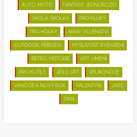
AUTO, MOTO
FANTASY, JEDNOROŽCI
ŠKOLA, ŠKOLKA
PRO KLUKY
PRO HOLKY
ARMY, VOJENSTVÍ
OUTDOOR, PŘÍRODA
MYSLIVOST, RYBAŘENÍ
RETRO, HISTORIE
ART, UMĚNÍ
PRO KUTILY
JÍDLO, PITÍ
VELIKONOCE
VÁNOCE A NOVÝ ROK
VALENTÝN
JARO
ZIMA