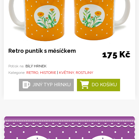
Retro puntík s měsíčkem
175 Kč
Potisk na:
BÍLÝ HRNEK
Kategorie:
RETRO, HISTORIE
|
KVĚTINY, ROSTLINY
JINÝ TYP HRNKU
DO KOŠÍKU