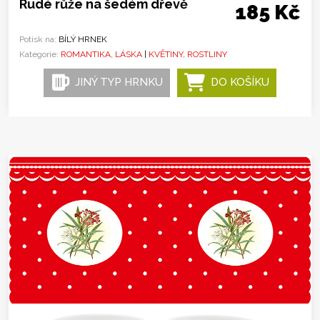
Rudé růže na šedém dřevě
185 Kč
Potisk na:
BÍLÝ HRNEK
Kategorie:
ROMANTIKA, LÁSKA
|
KVĚTINY, ROSTLINY
JINÝ TYP HRNKU
DO KOŠÍKU