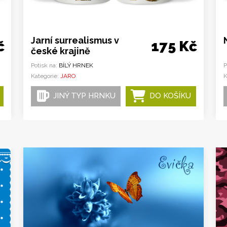
Jarní surrealismus v
č
175 Kč
české krajině
Potisk na:
BÍLÝ HRNEK
P
Kategorie:
JARO
K
JINÝ TYP HRNKU
DO KOŠÍKU