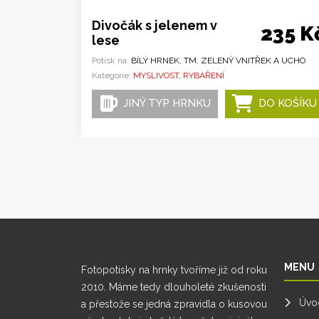
Divočák s jelenem v
235 K
lese
Potisk na:
BÍLÝ HRNEK, TM. ZELENÝ VNITŘEK A UCHO
Kategorie:
MYSLIVOST, RYBAŘENÍ
JINÝ TYP HRNKU
DO KOŠÍKU
MENU
Fotopotisky na hrnky tvoříme již od roku
2010. Máme tedy dlouholeté zkušenosti
Úvo
a přestože se jedná zpravidla o kusovou