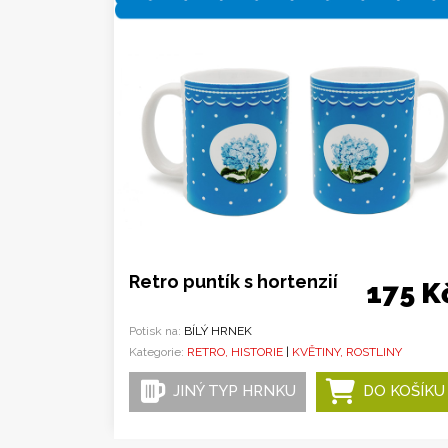
Retro puntík s hortenzií
175 K
Potisk na:
BÍLÝ HRNEK
Kategorie:
RETRO, HISTORIE
|
KVĚTINY, ROSTLINY
JINÝ TYP HRNKU
DO KOŠÍKU