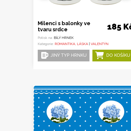
Milenci s balonky ve
185 K
tvaru srdce
Potisk na:
BÍLÝ HRNEK
Kategorie:
ROMANTIKA, LÁSKA
|
VALENTÝN
JINÝ TYP HRNKU
DO KOŠÍKU