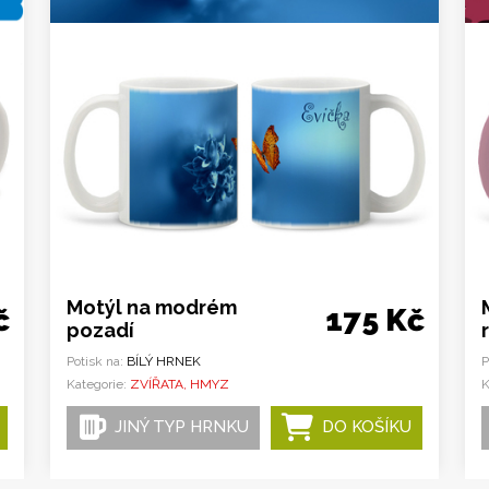
Motýl na modrém
č
175 Kč
pozadí
Potisk na:
BÍLÝ HRNEK
P
Kategorie:
ZVÍŘATA, HMYZ
K
JINÝ TYP HRNKU
DO KOŠÍKU