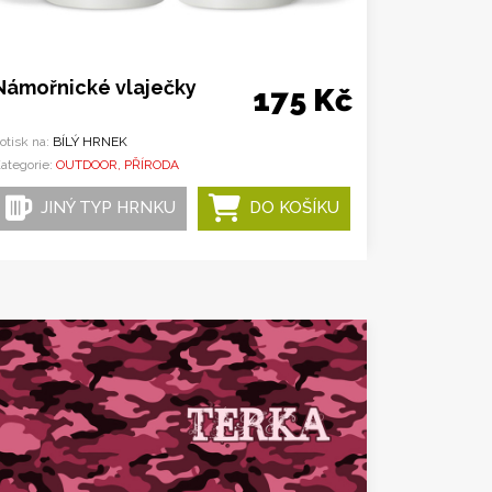
Námořnické vlaječky
175 Kč
otisk na:
BÍLÝ HRNEK
ategorie:
OUTDOOR, PŘÍRODA
JINÝ TYP HRNKU
DO KOŠÍKU