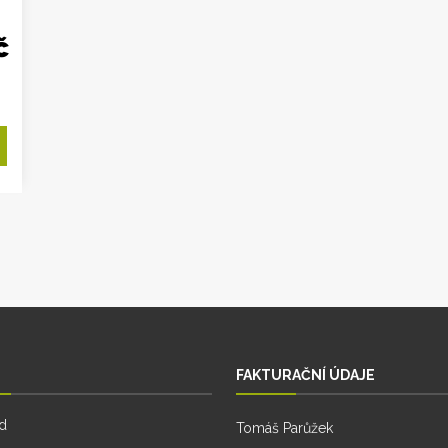
č
FAKTURAČNÍ ÚDAJE
d
Tomáš Parůžek