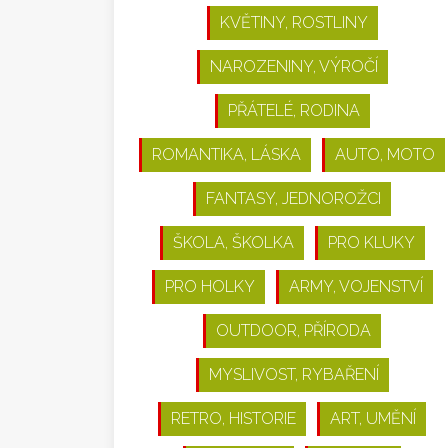
KVĚTINY, ROSTLINY
NAROZENINY, VÝROČÍ
PŘÁTELÉ, RODINA
ROMANTIKA, LÁSKA
AUTO, MOTO
FANTASY, JEDNOROŽCI
ŠKOLA, ŠKOLKA
PRO KLUKY
PRO HOLKY
ARMY, VOJENSTVÍ
OUTDOOR, PŘÍRODA
MYSLIVOST, RYBAŘENÍ
RETRO, HISTORIE
ART, UMĚNÍ