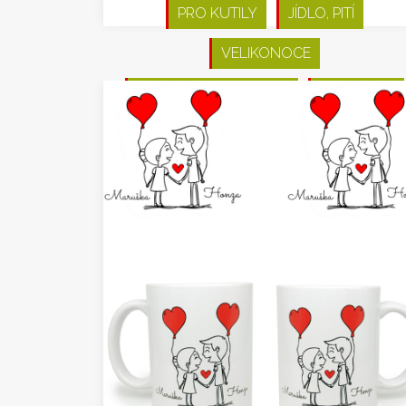
PRO KUTILY
JÍDLO, PITÍ
VELIKONOCE
VÁNOCE A NOVÝ ROK
VALENTÝN
JARO
ZIMA