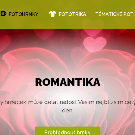
FOTOHRNKY
FOTOTRIKA
TÉMATICKÉ POT
UDÁLOSTI
koliv soutěž nebo sportovní událost si můžete nech
sadu hrnečků pro vítěze.
Prohlédnout hrnky