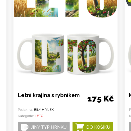
Letní krajina s rybníkem
175 Kč
Potisk na:
BÍLÝ HRNEK
P
Kategorie:
LÉTO
K
JINÝ TYP HRNKU
DO KOŠÍKU