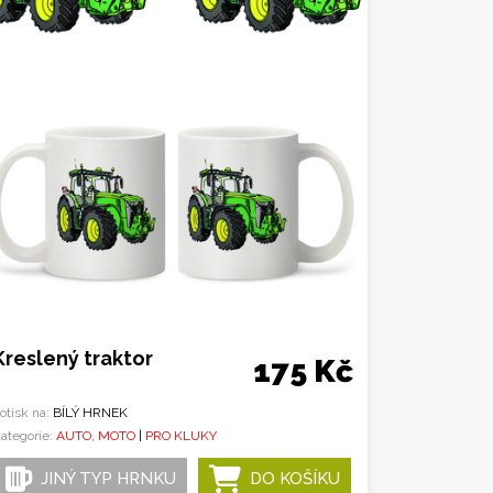
Kreslený traktor
175 Kč
otisk na:
BÍLÝ HRNEK
ategorie:
AUTO, MOTO
|
PRO KLUKY
JINÝ TYP HRNKU
DO KOŠÍKU