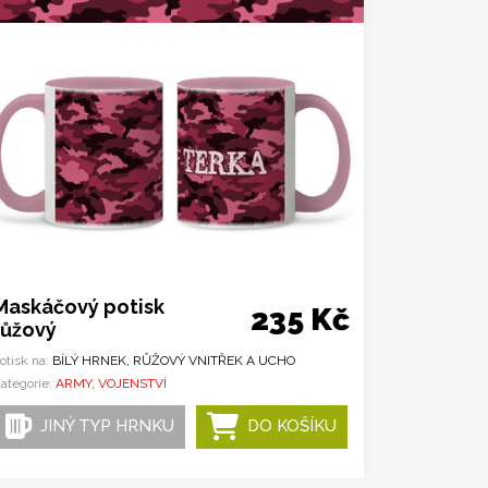
Maskáčový potisk
235 Kč
růžový
otisk na:
BÍLÝ HRNEK, RŮŽOVÝ VNITŘEK A UCHO
ategorie:
ARMY, VOJENSTVÍ
JINÝ TYP HRNKU
DO KOŠÍKU