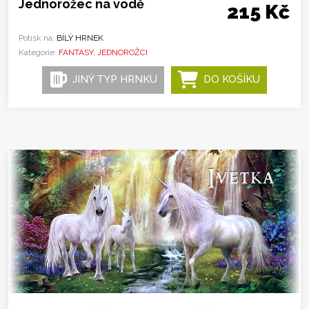
Jednorožec na vodě
215 Kč
Potisk na:
BÍLÝ HRNEK
Kategorie:
FANTASY, JEDNOROŽCI
JINÝ TYP HRNKU
DO KOŠÍKU