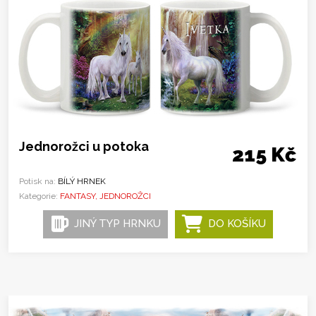
Jednorožci u potoka
215 Kč
Potisk na:
BÍLÝ HRNEK
Kategorie:
FANTASY, JEDNOROŽCI
JINÝ TYP HRNKU
DO KOŠÍKU