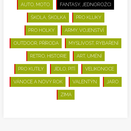
AUTO, MOTO
FANTASY, JEDNOROŽCI
ŠKOLA, ŠKOLKA
PRO KLUKY
PRO HOLKY
ARMY, VOJENSTVÍ
OUTDOOR, PŘÍRODA
MYSLIVOST, RYBAŘENÍ
RETRO, HISTORIE
ART, UMĚNÍ
PRO KUTILY
JÍDLO, PITÍ
VELIKONOCE
VÁNOCE A NOVÝ ROK
VALENTÝN
JARO
ZIMA