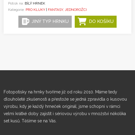
Potisk na:
BÍLÝ HRNEK
Kategorie:
PRO KLUKY
|
FANTASY, JEDNOROŽCI
JINÝ TYP HRNKU
DO KOŠÍKU
Fotopotisky na hrnky tvoříme již od roku 2010. Máme tedy
dlouholeté zkušenosti a přestože se jedná zpravidla o kusovou
výrobu, kdy je každý hrneček originál, jsme schopni v rámci
velmi krátké doby zajistit i sériovou výrobu v množství několika
set kusů. Těšíme se na Vás.