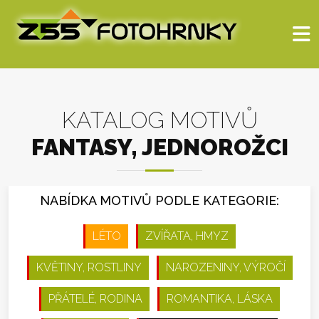
KATALOG MOTIVŮ
FANTASY, JEDNOROŽCI
NABÍDKA MOTIVŮ PODLE KATEGORIE:
LÉTO
ZVÍŘATA, HMYZ
KVĚTINY, ROSTLINY
NAROZENINY, VÝROČÍ
PŘÁTELÉ, RODINA
ROMANTIKA, LÁSKA