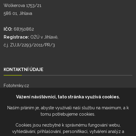
Wolkerova 1753/21
586 01, Jihlava
IČO:
68750862
Registrace:
OŽÚ v Jihlavě,
č.j. ZUJI/2293/2011/PR/3
KONTAKTNÍ ÚDAJE
Fotohrnky.cz
Zhoř 55
Vážení návštěvníci, tato stránka využívá cookies.
588 26, Zhoř
Naším přáním je, abyste využívali naši službu na maximum, a k
tomu potřebujeme cookies.
Telefon:
+420 777 274 701
Telefon:
+420 777 228 941
Cookies jsou nezbytné k správnému fungování webu,
vyhledávání, přihlašování, personifikaci, vytváření analýz a
Email:
info@fotohrnky.cz