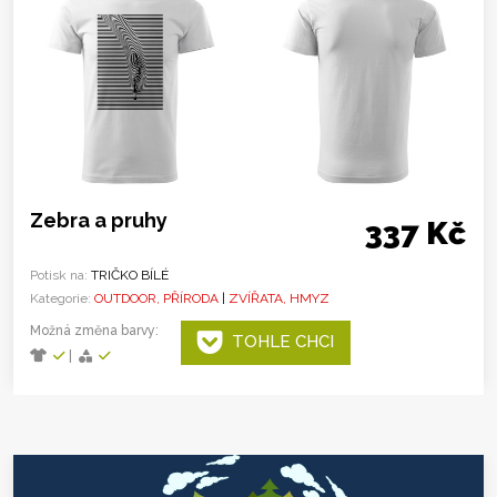
Zebra a pruhy
337 Kč
Potisk na:
TRIČKO BÍLÉ
Kategorie:
OUTDOOR, PŘÍRODA
|
ZVÍŘATA, HMYZ
Možná změna barvy:
TOHLE CHCI
|