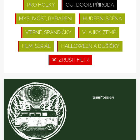
PRO HOLKY
OUTDOOR, PŘÍRODA
MYSLIVOST, RYBAŘENÍ
HUDEBNÍ SCÉNA
VTIPNÉ, SRANDIČKY
VLAJKY, ZEMĚ
FILM, SERIÁL
HALLOWEEN A DUŠIČKY
ZRUŠIT FILTR