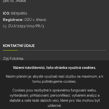
586 01, Jihlava
IČO:
68750862
Registrace:
OŽÚ v Jihlavě,
č.j. ZUJI/2293/2011/PR/3
KONTAKTNÍ ÚDAJE
Z55 Fototrika
Zhoř 55
Vážení návštěvníci, tato stránka využívá cookies.
588 26, Zhoř
Naším přáním je, abyste využívali naši službu na maximum, a k
tomu potřebujeme cookies.
Telefon:
+420 777 274 701
Telefon:
+420 777 228 941
Cookies jsou nezbytné k správnému fungování webu,
vyhledávání, přihlašování, personifikaci, vytváření analýz a
Email:
fototrika@z55.cz
statistik a celé řadě dalších věcí, které pro Vás mohou být
užitečné.