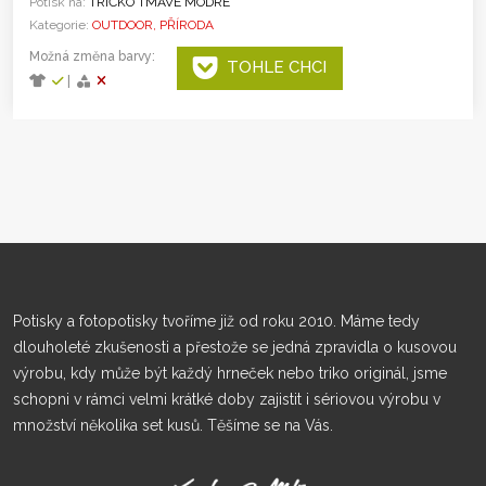
Potisk na:
TRIČKO TMAVĚ MODRÉ
Kategorie:
OUTDOOR, PŘÍRODA
Možná změna barvy:
TOHLE CHCI
|
Potisky a fotopotisky tvoříme již od roku 2010. Máme tedy
dlouholeté zkušenosti a přestože se jedná zpravidla o kusovou
výrobu, kdy může být každý hrneček nebo triko originál, jsme
schopni v rámci velmi krátké doby zajistit i sériovou výrobu v
množství několika set kusů. Těšíme se na Vás.