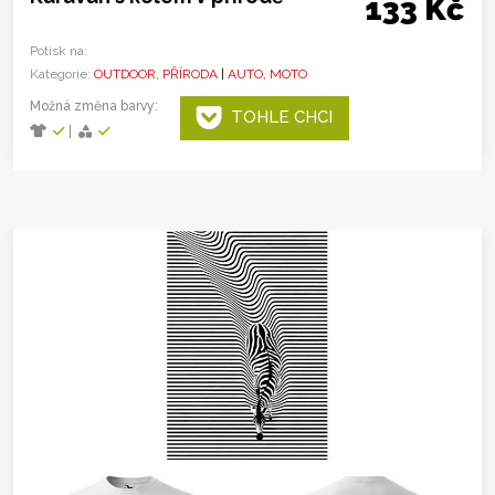
133 Kč
Potisk na:
Kategorie:
OUTDOOR, PŘÍRODA
|
AUTO, MOTO
Možná změna barvy:
TOHLE CHCI
|