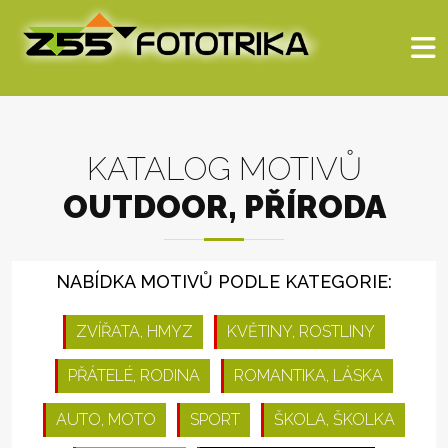
KATALOG MOTIVŮ
OUTDOOR, PŘÍRODA
NABÍDKA MOTIVŮ PODLE KATEGORIE:
ZVÍŘATA, HMYZ
KVĚTINY, ROSTLINY
PŘÁTELÉ, RODINA
ROMANTIKA, LÁSKA
AUTO, MOTO
SPORT
ŠKOLA, ŠKOLKA