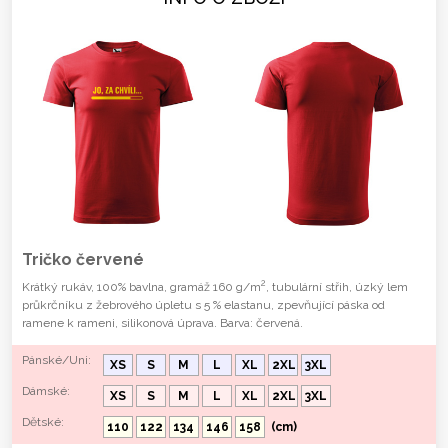
Tričko červené
2
Krátký rukáv, 100% bavlna, gramáž 160 g/m
, tubulární střih, úzký lem
průkrčníku z žebrového úpletu s 5 % elastanu, zpevňující páska od
ramene k rameni, silikonová úprava. Barva: červená.
Pánské/Uni:
XS
S
M
L
XL
2XL
3XL
Dámské:
XS
S
M
L
XL
2XL
3XL
Dětské:
110
122
134
146
158
(cm)