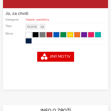
Jo, za chvíli
Kategorie:
Vtipné, srandičky
Tagy:
na prsa
a4
Barva:
JINÝ MOTIV
INFO O ZBOŽÍ