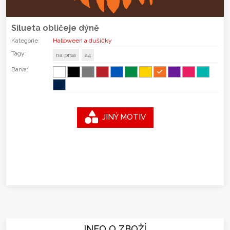
Silueta obličeje dýně
Kategorie:
Halloween a dušičky
Tagy:
na prsa
a4
Barva:
JINÝ MOTIV
INFO O ZBOŽÍ