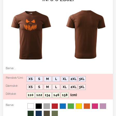
Barva: .
Pánské/Uni:
XS
S
M
L
XL
2XL
3XL
Dámské:
XS
S
M
L
XL
2XL
3XL
Dětské:
110
122
134
146
158
(cm)
Barva: