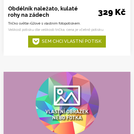
Obdélník naležato, kulaté
329 Kč
rohy na zádech
Tričko světle růžové s vlastním fotopotiskem.
Velikost potisku dle velikosti trička, cena je včetně potisku.
SEM CHCI VLASTNÍ POTISK