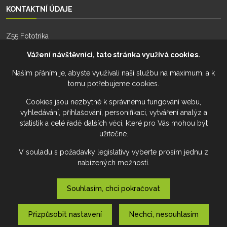
KONTAKTNÍ ÚDAJE
Z55 Fototrika
Zhoř 55
Vážení návštěvníci, tato stránka využívá cookies.
588 26, Zhoř
Naším přáním je, abyste využívali naši službu na maximum, a k
tomu potřebujeme cookies.
Telefon:
+420 777 274 701
Telefon:
+420 777 228 941
Cookies jsou nezbytné k správnému fungování webu,
vyhledávání, přihlašování, personifikaci, vytváření analýz a
Email:
fototrika@z55.cz
statistik a celé řadě dalších věcí, které pro Vás mohou být
užitečné.
V souladu s požadavky legislativy vyberte prosím jednu z
nabízených možností.
Souhlasím, chci pokračovat
Přizpůsobit nastavení
Nechci, nesouhlasím
Výroba www a webových aplikací