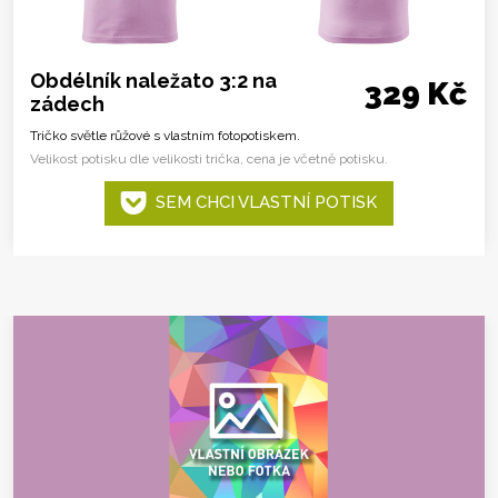
Obdélník naležato 3:2 na
329 Kč
zádech
Tričko světle růžové s vlastním fotopotiskem.
Velikost potisku dle velikosti trička, cena je včetně potisku.
SEM CHCI VLASTNÍ POTISK