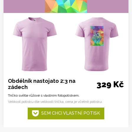
Obdélník nastojato 2:3 na
329 Kč
zádech
Tričko světle růžové s vlastním fotopotiskem.
Velikost potisku dle velikosti trička, cena je včetně potisku.
SEM CHCI VLASTNÍ POTISK