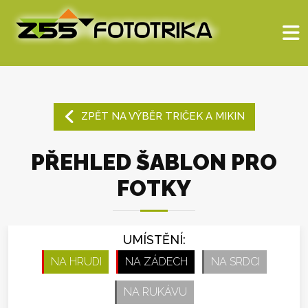
ZPĚT NA VÝBĚR TRIČEK A MIKIN
PŘEHLED ŠABLON PRO
FOTKY
UMÍSTĚNÍ:
NA HRUDI
NA ZÁDECH
NA SRDCI
NA RUKÁVU