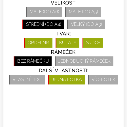
VELIKOST:
MALÉ (DO A6)
MALÉ (DO A5)
STŘEDNÍ (DO A4)
VELKÝ (DO A3)
TVAR:
OBDÉLNÍK
KULATÝ
SRDCE
RÁMEČEK:
BEZ RÁMEČKU
JEDNODUCHÝ RÁMEČEK
DALŠÍ VLASTNOSTI:
VLASTNÍ TEXT
JEDNA FOTKA
VÍCEFOTEK