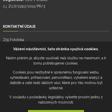
č.j. ZUJI/2293/2011/PR/3
KONTAKTNÍ ÚDAJE
Z55 Fototrika
Zhoř 55
Vážení návštěvníci, tato stránka využívá cookies.
588 26, Zhoř
Naším přáním je, abyste využívali naši službu na maximum, a k
tomu potřebujeme cookies.
Telefon:
+420 777 274 701
Telefon:
+420 777 228 941
Cookies jsou nezbytné k správnému fungování webu,
vyhledávání, přihlašování, personifikaci, vytváření analýz a
Email:
fototrika@z55.cz
statistik a celé řadě dalších věcí, které pro Vás mohou být
užitečné.
V souladu s požadavky legislativy vyberte prosím jednu z
nabízených možností.