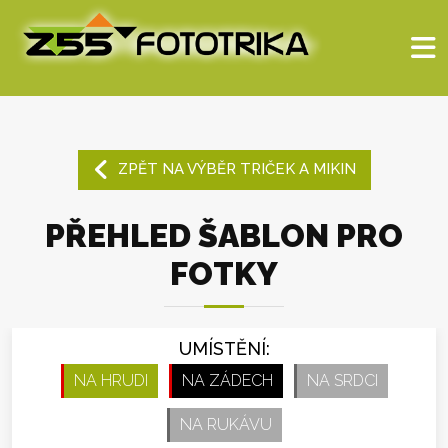
ZPĚT NA VÝBĚR TRIČEK A MIKIN
PŘEHLED ŠABLON PRO
FOTKY
UMÍSTĚNÍ:
NA HRUDI
NA ZÁDECH
NA SRDCI
NA RUKÁVU