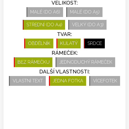
VELIKOST:
MALÉ (DO A6)
MALÉ (DO A5)
STŘEDNÍ (DO A4)
VELKÝ (DO A3)
TVAR:
OBDÉLNÍK
KULATÝ
SRDCE
RÁMEČEK:
BEZ RÁMEČKU
JEDNODUCHÝ RÁMEČEK
DALŠÍ VLASTNOSTI:
VLASTNÍ TEXT
JEDNA FOTKA
VÍCEFOTEK