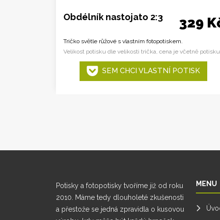
Obdélník nastojato 2:3
329 K
Tričko světle růžové s vlastním fotopotiskem.
Velikost potisku dle velikosti trička, cena je včetně potisku
SEM CHCI VLASTNÍ POTISK
MENU
Potisky a fotopotisky tvoříme již od roku
2010. Máme tedy dlouholeté zkušenosti
Úvo
a přestože se jedná zpravidla o kusovou