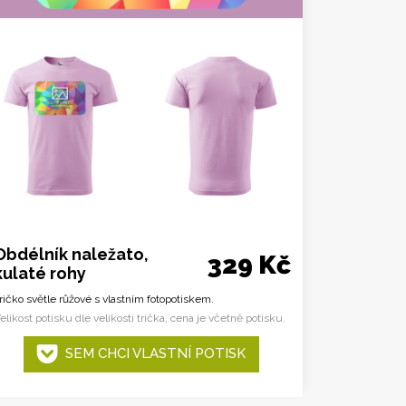
Obdélník naležato,
329 Kč
kulaté rohy
ričko světle růžové s vlastním fotopotiskem.
elikost potisku dle velikosti trička, cena je včetně potisku.
SEM CHCI VLASTNÍ POTISK