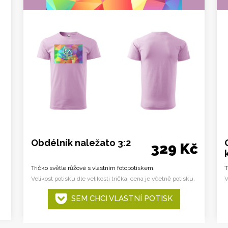
Obdélník naležato 3:2
329 Kč
Tričko světle růžové s vlastním fotopotiskem.
T
Velikost potisku dle velikosti trička, cena je včetně potisku.
V
SEM CHCI VLASTNÍ POTISK