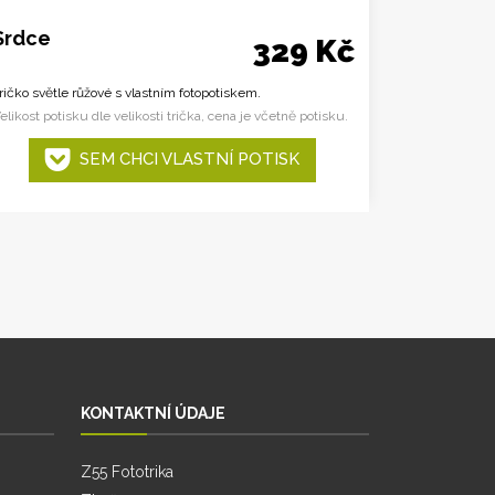
Srdce
329 Kč
ričko světle růžové s vlastním fotopotiskem.
elikost potisku dle velikosti trička, cena je včetně potisku.
SEM CHCI VLASTNÍ POTISK
KONTAKTNÍ ÚDAJE
Z55 Fototrika