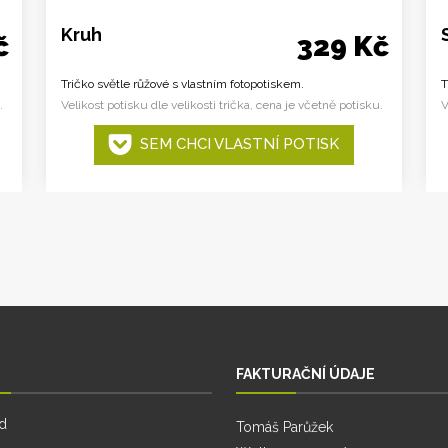
Kruh
č
329 Kč
Tričko světle růžové s vlastním fotopotiskem.
T
.
Velikost potisku dle velikosti trička, cena je včetně potisku.
V
SEM CHCI VLASTNÍ POTISK
FAKTURAČNÍ ÚDAJE
d
Tomáš Parůžek