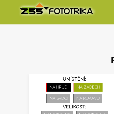
UMÍSTĚNÍ:
NA HRUDI
NA ZÁDECH
NA SRDCI
NA RUKÁVU
VELIKOST: