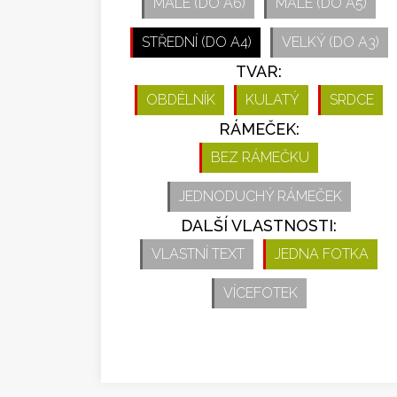
MALÉ (DO A6)
MALÉ (DO A5)
STŘEDNÍ (DO A4)
VELKÝ (DO A3)
TVAR:
OBDÉLNÍK
KULATÝ
SRDCE
RÁMEČEK:
BEZ RÁMEČKU
JEDNODUCHÝ RÁMEČEK
DALŠÍ VLASTNOSTI:
VLASTNÍ TEXT
JEDNA FOTKA
VÍCEFOTEK