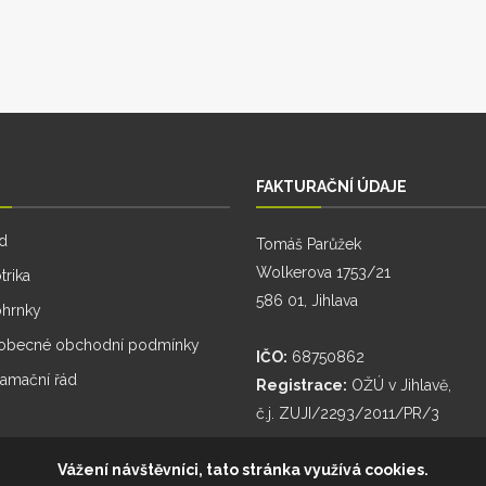
FAKTURAČNÍ ÚDAJE
d
Tomáš Parůžek
Wolkerova 1753/21
trika
586 01, Jihlava
ohrnky
obecné obchodní podmínky
IČO:
68750862
lamační řád
Registrace:
OŽÚ v Jihlavě,
č.j. ZUJI/2293/2011/PR/3
Vážení návštěvníci, tato stránka využívá cookies.