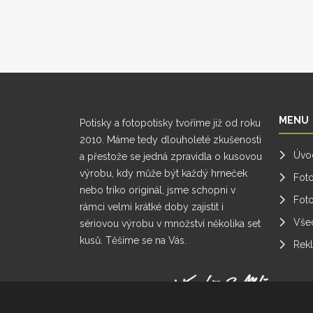
MENU
Potisky a fotopotisky tvoříme již od roku
2010. Máme tedy dlouholeté zkušenosti
Úvo
a přestože se jedná zpravidla o kusovou
výrobu, kdy může být každý hrneček
Foto
nebo triko originál, jsme schopni v
Fot
rámci velmi krátké doby zajistit i
Vše
sériovou výrobu v množství několika set
kusů. Těšíme se na Vás.
Rek