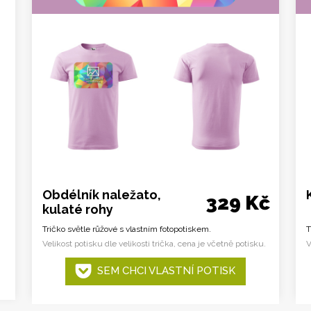
Obdélník naležato,
329 Kč
kulaté rohy
Tričko světle růžové s vlastním fotopotiskem.
T
Velikost potisku dle velikosti trička, cena je včetně potisku.
V
SEM CHCI VLASTNÍ POTISK