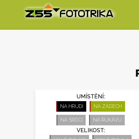
UMÍSTĚNÍ:
NA HRUDI
NA ZÁDECH
NA SRDCI
NA RUKÁVU
VELIKOST: