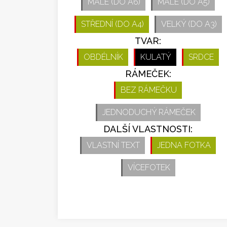
MALÉ (DO A6)
MALÉ (DO A5)
STŘEDNÍ (DO A4)
VELKÝ (DO A3)
TVAR:
OBDÉLNÍK
KULATÝ
SRDCE
RÁMEČEK:
BEZ RÁMEČKU
JEDNODUCHÝ RÁMEČEK
DALŠÍ VLASTNOSTI:
VLASTNÍ TEXT
JEDNA FOTKA
VÍCEFOTEK