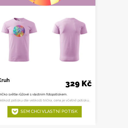
Kruh
329 Kč
ričko světle růžové s vlastním fotopotiskem.
elikost potisku dle velikosti trička, cena je včetně potisku.
SEM CHCI VLASTNÍ POTISK