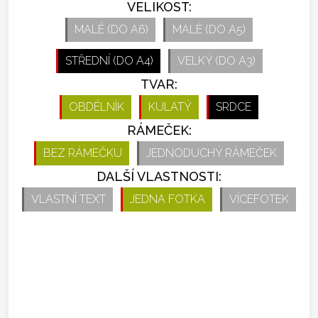
VELIKOST:
MALÉ (DO A6)
MALÉ (DO A5)
STŘEDNÍ (DO A4)
VELKÝ (DO A3)
TVAR:
OBDÉLNÍK
KULATÝ
SRDCE
RÁMEČEK:
BEZ RÁMEČKU
JEDNODUCHÝ RÁMEČEK
DALŠÍ VLASTNOSTI:
VLASTNÍ TEXT
JEDNA FOTKA
VÍCEFOTEK