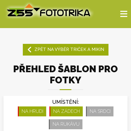
ZPĚT NA VÝBĚR TRIČEK A MIKIN
PŘEHLED ŠABLON PRO
FOTKY
UMÍSTĚNÍ:
NA HRUDI
NA ZÁDECH
NA SRDCI
NA RUKÁVU