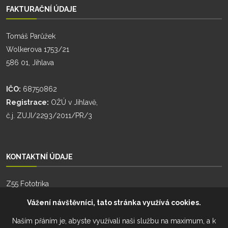
FAKTURAČNÍ ÚDAJE
Tomáš Parůžek
Wolkerova 1753/21
586 01, Jihlava
IČO:
68750862
Registrace:
OŽÚ v Jihlavě,
č.j. ZUJI/2293/2011/PR/3
KONTAKTNÍ ÚDAJE
Z55 Fototrika
Zhoř 55
Vážení návštěvníci, tato stránka využívá cookies.
588 26, Zhoř
Naším přáním je, abyste využívali naši službu na maximum, a k