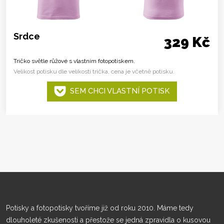
Srdce
329 Kč
Tričko světle růžové s vlastním fotopotiskem.
Velikost potisku dle velikosti trička, cena je včetně potisku.
SEM CHCI VLASTNÍ POTISK
Potisky a fotopotisky tvoříme již od roku 2010. Máme tedy
dlouholeté zkušenosti a přestože se jedná zpravidla o kusovou