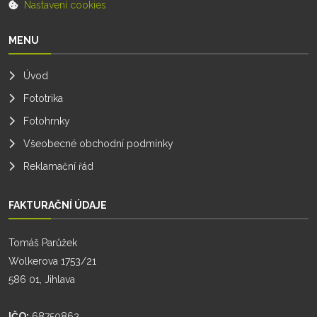
Nastavení cookies
MENU
Úvod
Fototrika
Fotohrnky
Všeobecné obchodní podmínky
Reklamační řád
FAKTURAČNÍ ÚDAJE
Tomáš Parůžek
Wolkerova 1753/21
586 01, Jihlava
IČO:
68750862