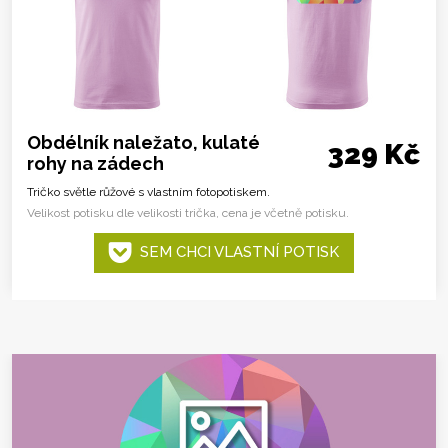
Obdélník naležato, kulaté
329 Kč
rohy na zádech
Tričko světle růžové s vlastním fotopotiskem.
Velikost potisku dle velikosti trička, cena je včetně potisku.
SEM CHCI VLASTNÍ POTISK