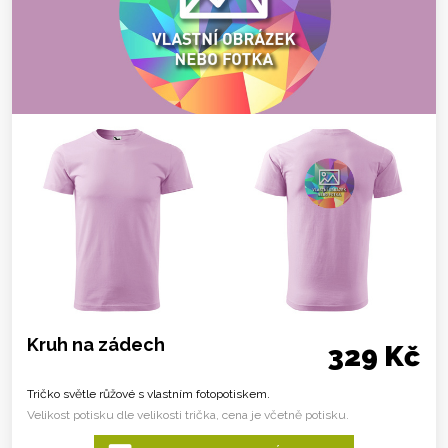
Kruh na zádech
329 Kč
Tričko světle růžové s vlastním fotopotiskem.
Velikost potisku dle velikosti trička, cena je včetně potisku.