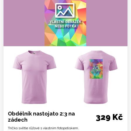
Obdélník nastojato 2:3 na
329 Kč
zádech
Tričko světle růžové s vlastním fotopotiskem.