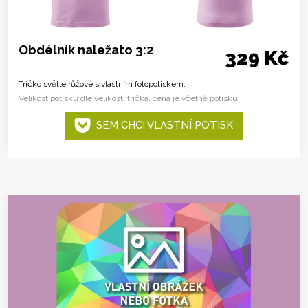
Obdélník naležato 3:2
329 Kč
Tričko světle růžové s vlastním fotopotiskem.
Velikost potisku dle velikosti trička, cena je včetně potisku.
SEM CHCI VLASTNÍ POTISK