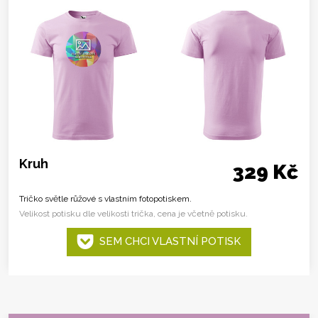
Kruh
329 Kč
Tričko světle růžové s vlastním fotopotiskem.
Velikost potisku dle velikosti trička, cena je včetně potisku.
SEM CHCI VLASTNÍ POTISK