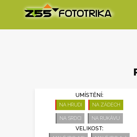
UMÍSTĚNÍ:
NA HRUDI
NA ZÁDECH
NA SRDCI
NA RUKÁVU
VELIKOST: