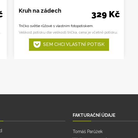
Kruh na zádech
č
329 Kč
Tričko světle růžové s vlastním fotopotiskem.
.
Velikost potisku dle velikosti trička, cena je včetně potisku.
SEM CHCI VLASTNÍ POTISK
FAKTURAČNÍ ÚDAJE
d
Tomáš Parůžek