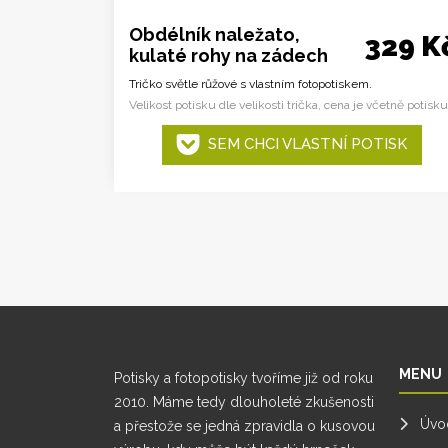
Obdélník naležato,
329 K
kulaté rohy na zádech
Tričko světle růžové s vlastním fotopotiskem.
Velikost potisku dle velikosti trička, cena je včetně potisku
SEM CHCI VLASTNÍ POTISK
MENU
Potisky a fotopotisky tvoříme již od roku
2010. Máme tedy dlouholeté zkušenosti
Úvo
a přestože se jedná zpravidla o kusovou