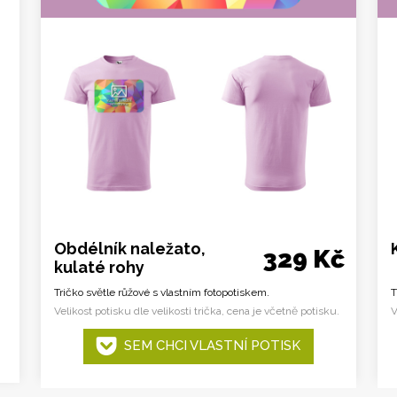
Obdélník naležato,
329 Kč
kulaté rohy
Tričko světle růžové s vlastním fotopotiskem.
T
Velikost potisku dle velikosti trička, cena je včetně potisku.
V
SEM CHCI VLASTNÍ POTISK