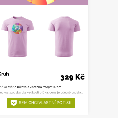
Kruh
329 Kč
ričko světle růžové s vlastním fotopotiskem.
elikost potisku dle velikosti trička, cena je včetně potisku.
SEM CHCI VLASTNÍ POTISK