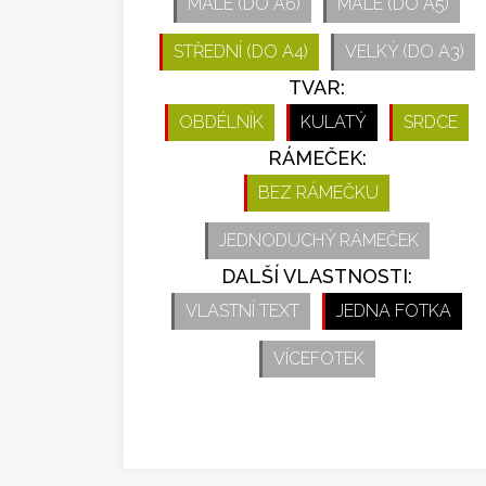
MALÉ (DO A6)
MALÉ (DO A5)
STŘEDNÍ (DO A4)
VELKÝ (DO A3)
TVAR:
OBDÉLNÍK
KULATÝ
SRDCE
RÁMEČEK:
BEZ RÁMEČKU
JEDNODUCHÝ RÁMEČEK
DALŠÍ VLASTNOSTI:
VLASTNÍ TEXT
JEDNA FOTKA
VÍCEFOTEK