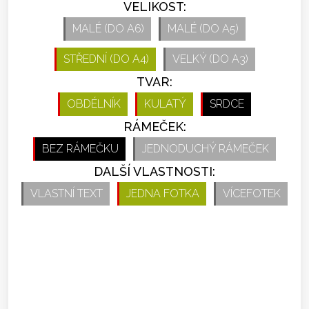
VELIKOST:
MALÉ (DO A6)
MALÉ (DO A5)
STŘEDNÍ (DO A4)
VELKÝ (DO A3)
TVAR:
OBDÉLNÍK
KULATÝ
SRDCE
RÁMEČEK:
BEZ RÁMEČKU
JEDNODUCHÝ RÁMEČEK
DALŠÍ VLASTNOSTI:
VLASTNÍ TEXT
JEDNA FOTKA
VÍCEFOTEK