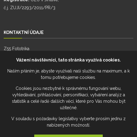
č.j. ZUJI/2293/2011/PR/3
KONTAKTNÍ ÚDAJE
Z55 Fototrika
Zhoř 55
Vážení návštěvníci, tato stránka využívá cookies.
588 26, Zhoř
Naším přáním je, abyste využívali naši službu na maximum, a k
tomu potřebujeme cookies.
Telefon:
+420 777 274 701
Telefon:
+420 777 228 941
Cookies jsou nezbytné k správnému fungování webu,
vyhledávání, přihlašování, personifikaci, vytváření analýz a
Email:
fototrika@z55.cz
statistik a celé řadě dalších věcí, které pro Vás mohou být
užitečné.
V souladu s požadavky legislativy vyberte prosím jednu z
nabízených možností.