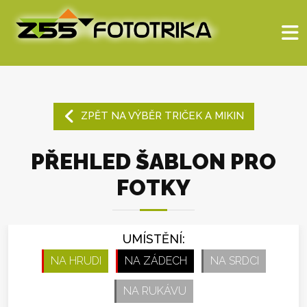
ZPĚT NA VÝBĚR TRIČEK A MIKIN
PŘEHLED ŠABLON PRO
FOTKY
UMÍSTĚNÍ:
NA HRUDI
NA ZÁDECH
NA SRDCI
NA RUKÁVU