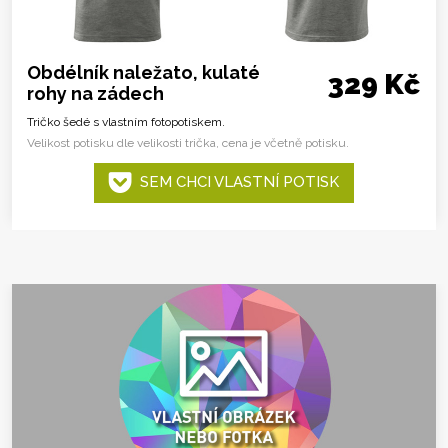
Obdélník naležato, kulaté
329 Kč
rohy na zádech
Tričko šedé s vlastním fotopotiskem.
Velikost potisku dle velikosti trička, cena je včetně potisku.
SEM CHCI VLASTNÍ POTISK