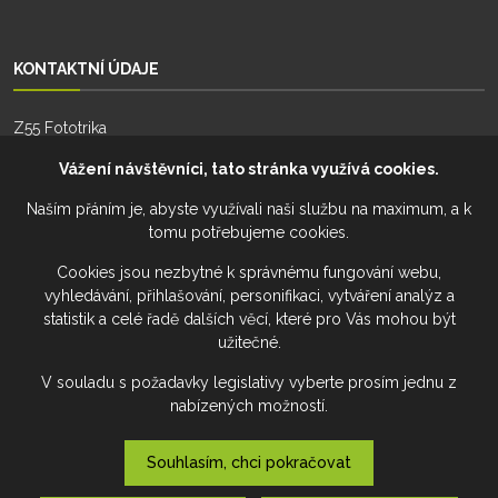
KONTAKTNÍ ÚDAJE
Z55 Fototrika
Zhoř 55
Vážení návštěvníci, tato stránka využívá cookies.
588 26, Zhoř
Naším přáním je, abyste využívali naši službu na maximum, a k
tomu potřebujeme cookies.
Telefon:
+420 777 274 701
Telefon:
+420 777 228 941
Cookies jsou nezbytné k správnému fungování webu,
vyhledávání, přihlašování, personifikaci, vytváření analýz a
Email:
fototrika@z55.cz
statistik a celé řadě dalších věcí, které pro Vás mohou být
užitečné.
V souladu s požadavky legislativy vyberte prosím jednu z
nabízených možností.
Souhlasím, chci pokračovat