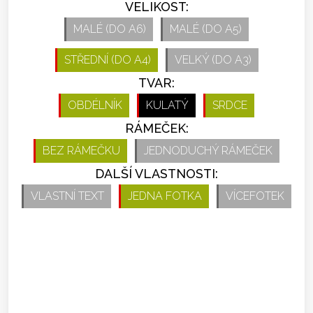
VELIKOST:
MALÉ (DO A6)
MALÉ (DO A5)
STŘEDNÍ (DO A4)
VELKÝ (DO A3)
TVAR:
OBDÉLNÍK
KULATÝ
SRDCE
RÁMEČEK:
BEZ RÁMEČKU
JEDNODUCHÝ RÁMEČEK
DALŠÍ VLASTNOSTI:
VLASTNÍ TEXT
JEDNA FOTKA
VÍCEFOTEK