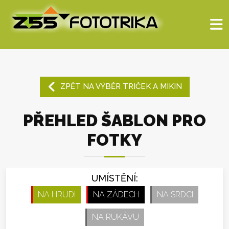
ZPĚT NA VÝBĚR TRIČEK A MIKIN
PŘEHLED ŠABLON PRO
FOTKY
UMÍSTĚNÍ:
NA HRUDI
NA ZÁDECH
NA SRDCI
NA RUKÁVU