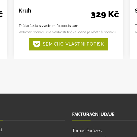
Kruh
č
329 Kč
Tričko šedé s vlastním fotopotiskem.
T
.
Velikost potisku dle velikosti trička, cena je včetně potisku.
V
SEM CHCI VLASTNÍ POTISK
FAKTURAČNÍ ÚDAJE
d
Tomáš Parůžek