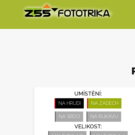
UMÍSTĚNÍ:
NA HRUDI
NA ZÁDECH
NA SRDCI
NA RUKÁVU
VELIKOST: