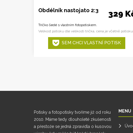
Obdélník nastojato 2:3
329 K
Tričko šedé s vlastním fotopotiskem.
Velikost potisku dle velikosti trička, cena je včetně potisku
SEM CHCI VLASTNÍ POTISK
MENU
Potisky a fotopotisky tvoříme již od roku
2010. Máme tedy dlouholeté zkušenosti
Úvo
a přestože se jedná zpravidla o kusovou