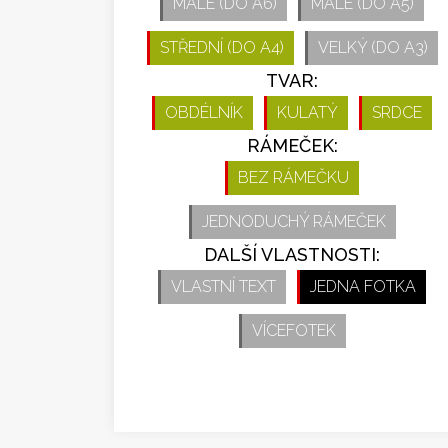
MALÉ (DO A6)
MALÉ (DO A5)
STŘEDNÍ (DO A4)
VELKÝ (DO A3)
TVAR:
OBDÉLNÍK
KULATÝ
SRDCE
RÁMEČEK:
BEZ RÁMEČKU
JEDNODUCHÝ RÁMEČEK
DALŠÍ VLASTNOSTI:
VLASTNÍ TEXT
JEDNA FOTKA
VÍCEFOTEK