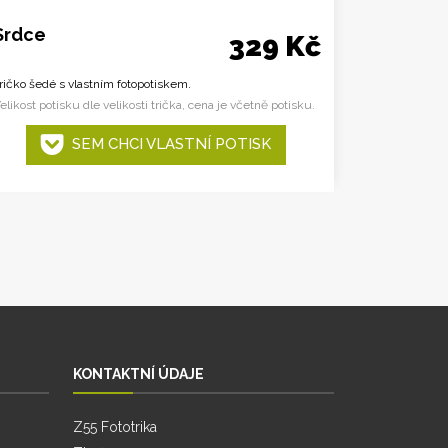
Srdce
329 Kč
ričko šedé s vlastním fotopotiskem.
elikost potisku dle velikosti trička, cena je včetně potisku.
SEM CHCI VLASTNÍ POTISK
KONTAKTNÍ ÚDAJE
Z55 Fototrika