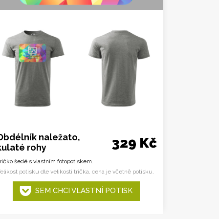
Obdélník naležato,
329 Kč
kulaté rohy
ričko šedé s vlastním fotopotiskem.
elikost potisku dle velikosti trička, cena je včetně potisku.
SEM CHCI VLASTNÍ POTISK