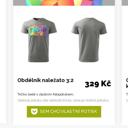
Obdélník naležato 3:2
329 Kč
Tričko šedé s vlastním fotopotiskem.
T
Velikost potisku dle velikosti trička, cena je včetně potisku.
V
SEM CHCI VLASTNÍ POTISK