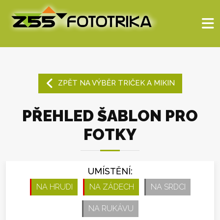
ZPĚT NA VÝBĚR TRIČEK A MIKIN
PŘEHLED ŠABLON PRO
FOTKY
UMÍSTĚNÍ:
NA HRUDI
NA ZÁDECH
NA SRDCI
NA RUKÁVU