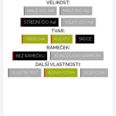
VELIKOST:
MALÉ (DO A6)
MALÉ (DO A5)
STŘEDNÍ (DO A4)
VELKÝ (DO A3)
TVAR:
OBDÉLNÍK
KULATÝ
SRDCE
RÁMEČEK:
BEZ RÁMEČKU
JEDNODUCHÝ RÁMEČEK
DALŠÍ VLASTNOSTI:
VLASTNÍ TEXT
JEDNA FOTKA
VÍCEFOTEK