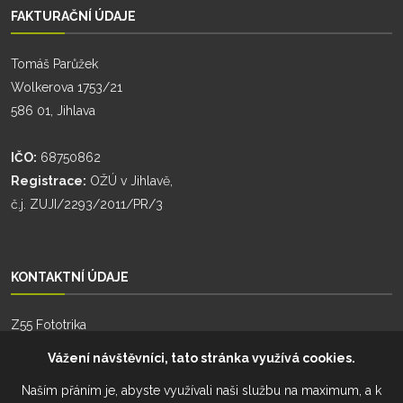
FAKTURAČNÍ ÚDAJE
Tomáš Parůžek
Wolkerova 1753/21
586 01, Jihlava
IČO:
68750862
Registrace:
OŽÚ v Jihlavě,
č.j. ZUJI/2293/2011/PR/3
KONTAKTNÍ ÚDAJE
Z55 Fototrika
Zhoř 55
Vážení návštěvníci, tato stránka využívá cookies.
588 26, Zhoř
Naším přáním je, abyste využívali naši službu na maximum, a k