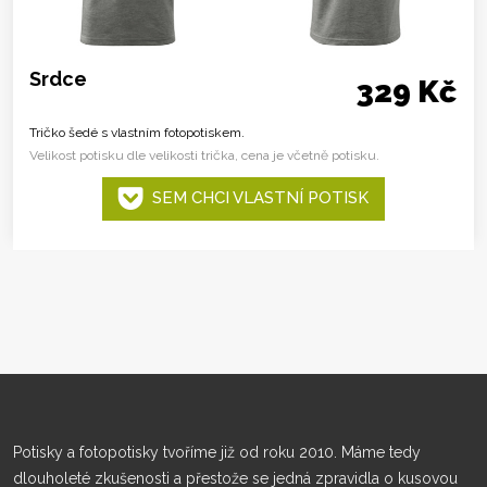
Srdce
329 Kč
Tričko šedé s vlastním fotopotiskem.
Velikost potisku dle velikosti trička, cena je včetně potisku.
SEM CHCI VLASTNÍ POTISK
Potisky a fotopotisky tvoříme již od roku 2010. Máme tedy
dlouholeté zkušenosti a přestože se jedná zpravidla o kusovou