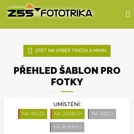
ZPĚT NA VÝBĚR TRIČEK A MIKIN
PŘEHLED ŠABLON PRO
FOTKY
UMÍSTĚNÍ:
NA HRUDI
NA ZÁDECH
NA SRDCI
NA RUKÁVU