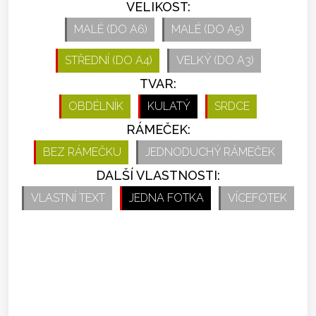
VELIKOST:
MALÉ (DO A6)
MALÉ (DO A5)
STŘEDNÍ (DO A4)
VELKÝ (DO A3)
TVAR:
OBDÉLNÍK
KULATÝ
SRDCE
RÁMEČEK:
BEZ RÁMEČKU
JEDNODUCHÝ RÁMEČEK
DALŠÍ VLASTNOSTI:
VLASTNÍ TEXT
JEDNA FOTKA
VÍCEFOTEK