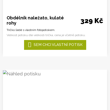
Obdélník naležato, kulaté
329 Kč
rohy
Tričko šedé s vlastním fotopotiskem.
Velikost potisku dle velikosti trička, cena je včetně potisku.
SEM CHCI VLASTNÍ POTISK