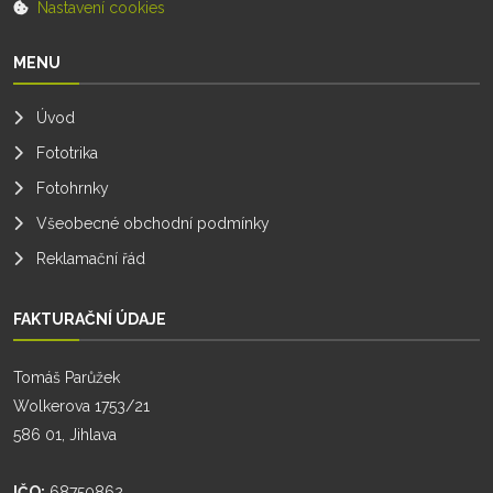
Nastavení cookies
MENU
Úvod
Fototrika
Fotohrnky
Všeobecné obchodní podmínky
Reklamační řád
FAKTURAČNÍ ÚDAJE
Tomáš Parůžek
Wolkerova 1753/21
586 01, Jihlava
IČO:
68750862