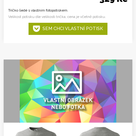
Tričko šedé s vlastním fotopotiskem.
Velikost potisku dle velikosti trička, cena je včetně potisku.
SEM CHCI VLASTNÍ POTISK