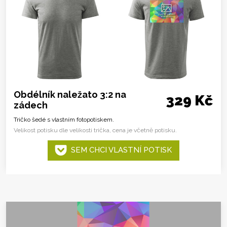
Obdélník naležato 3:2 na
329 Kč
zádech
Tričko šedé s vlastním fotopotiskem.
Velikost potisku dle velikosti trička, cena je včetně potisku.
SEM CHCI VLASTNÍ POTISK