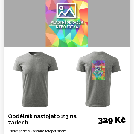
Obdélník nastojato 2:3 na
329 Kč
zádech
Tričko šedé s vlastním fotopotiskem.