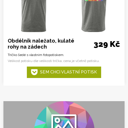
Obdélník naležato, kulaté
329 Kč
rohy na zádech
Tričko šedé s vlastním fotopotiskem.
Velikost potisku dle velikosti trička, cena je včetně potisku.
SEM CHCI VLASTNÍ POTISK