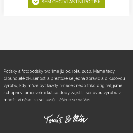
SEM CHCI VLASTNÍ POTISK
Potisky a fotopotisky tvoříme již od roku 2010. Máme tedy
dlouholeté zkušenosti a přestože se jedná zpravidla o kusovou
výrobu, kdy může být každý hrneček nebo triko originál, jsme
schopni v rámci velmi krátké doby zajistit i sériovou výrobu v
množství několika set kusů. Těšíme se na Vás.