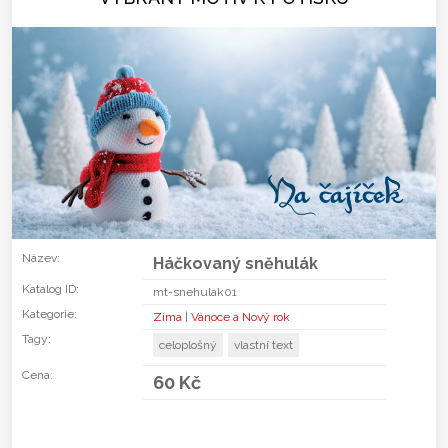
Název:
Háčkovaný sněhulák
Katalog ID:
mt-snehulak01
Kategorie:
Zima
|
Vánoce a Nový rok
Tagy:
celoplošný
vlastní text
Cena:
60 Kč