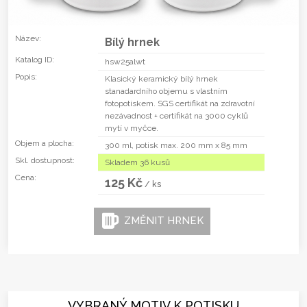
Název:
Bílý hrnek
Katalog ID:
hsw25alwt
Popis:
Klasický keramický bílý hrnek
stanadardního objemu s vlastním
fotopotiskem. SGS certifikát na zdravotní
nezávadnost + certifikát na 3000 cyklů
mytí v myčce.
Objem a plocha:
300 ml, potisk max. 200 mm x 85 mm
Skl. dostupnost:
Skladem 36 kusů
Cena:
125 Kč
/ ks
ZMĚNIT HRNEK
VYBRANÝ MOTIV K POTISKU