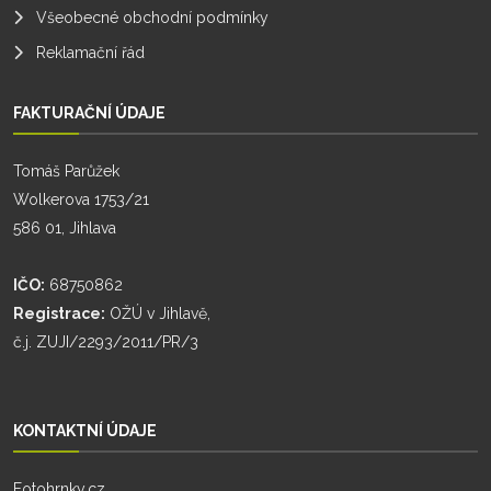
Všeobecné obchodní podmínky
Reklamační řád
FAKTURAČNÍ ÚDAJE
Tomáš Parůžek
Wolkerova 1753/21
586 01, Jihlava
IČO:
68750862
Registrace:
OŽÚ v Jihlavě,
č.j. ZUJI/2293/2011/PR/3
KONTAKTNÍ ÚDAJE
Fotohrnky.cz