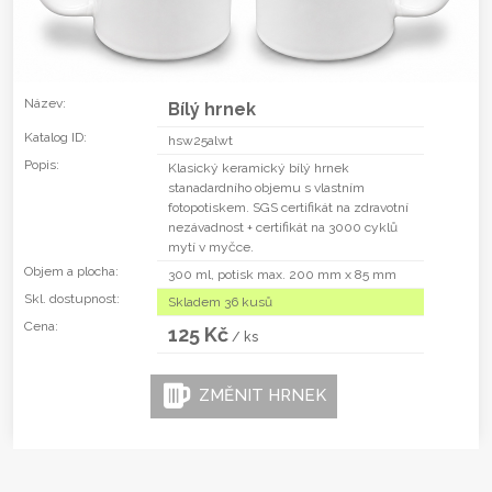
Název:
Bílý hrnek
Katalog ID:
hsw25alwt
Popis:
Klasický keramický bílý hrnek
stanadardního objemu s vlastním
fotopotiskem. SGS certifikát na zdravotní
nezávadnost + certifikát na 3000 cyklů
mytí v myčce.
Objem a plocha:
300 ml, potisk max. 200 mm x 85 mm
Skl. dostupnost:
Skladem 36 kusů
Cena:
125 Kč
/ ks
ZMĚNIT HRNEK