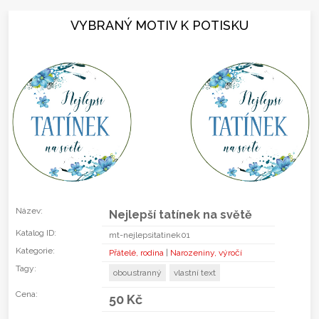
VYBRANÝ MOTIV K POTISKU
Název:
Nejlepší tatínek na světě
Katalog ID:
mt-nejlepsitatinek01
Kategorie:
Přátelé, rodina
|
Narozeniny, výročí
Tagy:
oboustranný
vlastní text
Cena:
50 Kč