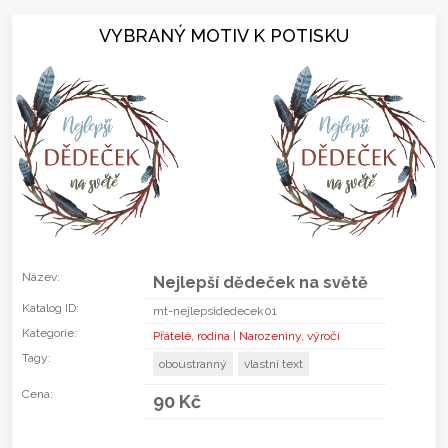
VYBRANÝ MOTIV K POTISKU
Název:
Nejlepší dědeček na světě
Katalog ID:
mt-nejlepsidedecek01
Kategorie:
Přátelé, rodina
|
Narozeniny, výročí
Tagy:
oboustranný
vlastní text
Cena:
90 Kč