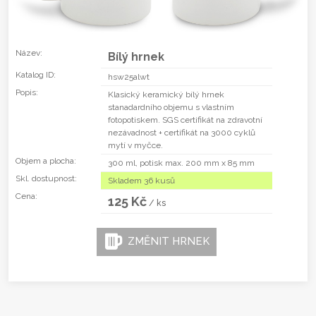
Název:
Bílý hrnek
Katalog ID:
hsw25alwt
Popis:
Klasický keramický bílý hrnek
stanadardního objemu s vlastním
fotopotiskem. SGS certifikát na zdravotní
nezávadnost + certifikát na 3000 cyklů
mytí v myčce.
Objem a plocha:
300 ml, potisk max. 200 mm x 85 mm
Skl. dostupnost:
Skladem 36 kusů
Cena:
125 Kč
/ ks
ZMĚNIT HRNEK