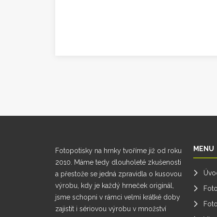
MENU
Fotopotisky na hrnky tvoříme již od roku
2010. Máme tedy dlouholeté zkušenosti
Úvo
a přestože se jedná zpravidla o kusovou
výrobu, kdy je každý hrneček originál,
Fot
jsme schopni v rámci velmi krátké doby
Foto
zajistit i sériovou výrobu v množství