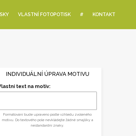
ISKY
VLASTNÍ FOTOPOTISK
#
KONTAKT
INDIVIDUÁLNÍ ÚPRAVA MOTIVU
Vlastní text na motiv:
Formátování bude upraveno podle vzhledu zvoleného
motivu. Do textového pole nevkládejte žádné smajlíky a
nestandardní znaky.