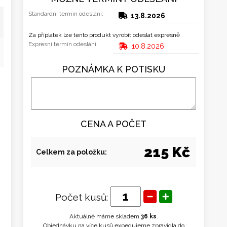
Standardní termín odeslání:
13.8.2026
Za příplatek lze tento produkt vyrobit odeslat expresně
Expresní termín odeslání:
10.8.2026
POZNÁMKA K POTISKU
CENA A POČET
215 Kč
Celkem za položku:
Počet kusů:
Aktuálně máme skladem
36 ks
.
Objednávku na více kusů expedujeme zpravidla do