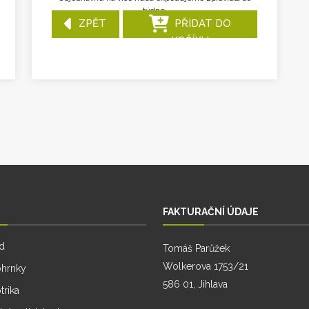
týdne.
ZPĚT
PŘIDAT DO
KOŠÍKU
FAKTURAČNÍ ÚDAJE
d
Tomáš Parůžek
Wolkerova 1753/21
ohrnky
586 01, Jihlava
trika