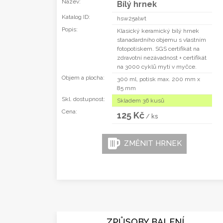
Název:
Bílý hrnek
Katalog ID:
hsw25alwt
Popis:
Klasický keramický bílý hrnek
stanadardního objemu s vlastním
fotopotiskem. SGS certifikát na
zdravotní nezávadnost + certifikát
na 3000 cyklů mytí v myčce.
Objem a plocha:
300 ml, potisk max. 200 mm x
85 mm
Skl. dostupnost:
Skladem 36 kusů
Cena:
125 Kč
/ ks
ZMĚNIT HRNEK
ZPŮSOBY BALENÍ