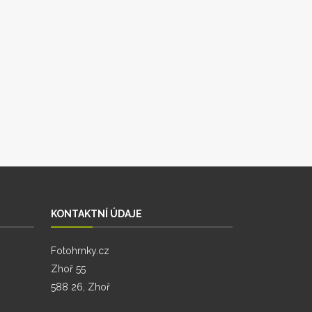
KONTAKTNÍ ÚDAJE
Fotohrnky.cz
Zhoř 55
588 26, Zhoř