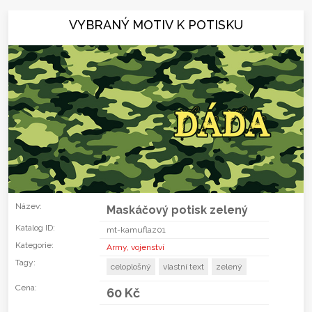
VYBRANÝ MOTIV K POTISKU
Název:
Maskáčový potisk zelený
Katalog ID:
mt-kamuflaz01
Kategorie:
Army, vojenství
Tagy:
celoplošný
vlastní text
zelený
Cena:
60 Kč