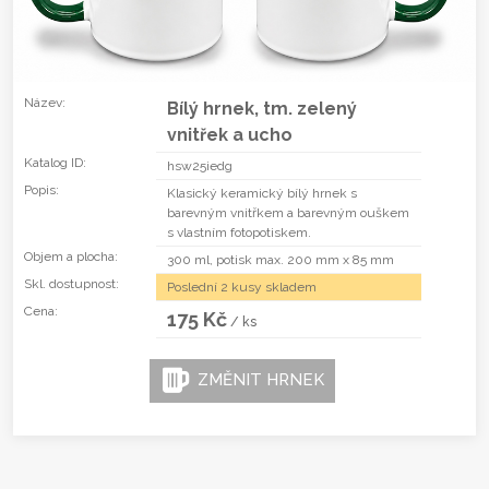
Název:
Bílý hrnek, tm. zelený
vnitřek a ucho
Katalog ID:
hsw25iedg
Popis:
Klasický keramický bílý hrnek s
barevným vnitřkem a barevným ouškem
s vlastním fotopotiskem.
Objem a plocha:
300 ml, potisk max. 200 mm x 85 mm
Skl. dostupnost:
Poslední 2 kusy skladem
Cena:
175 Kč
/ ks
ZMĚNIT HRNEK