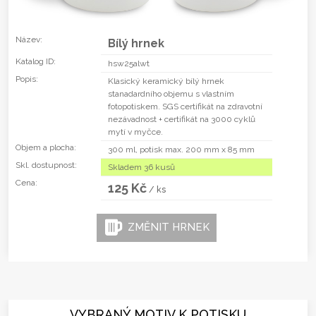
Název:
Bílý hrnek
Katalog ID:
hsw25alwt
Popis:
Klasický keramický bílý hrnek
stanadardního objemu s vlastním
fotopotiskem. SGS certifikát na zdravotní
nezávadnost + certifikát na 3000 cyklů
mytí v myčce.
Objem a plocha:
300 ml, potisk max. 200 mm x 85 mm
Skl. dostupnost:
Skladem 36 kusů
Cena:
125 Kč
/ ks
ZMĚNIT HRNEK
VYBRANÝ MOTIV K POTISKU