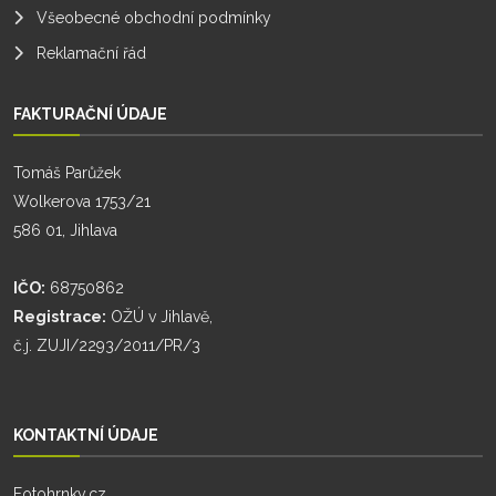
Všeobecné obchodní podmínky
Reklamační řád
FAKTURAČNÍ ÚDAJE
Tomáš Parůžek
Wolkerova 1753/21
586 01, Jihlava
IČO:
68750862
Registrace:
OŽÚ v Jihlavě,
č.j. ZUJI/2293/2011/PR/3
KONTAKTNÍ ÚDAJE
Fotohrnky.cz