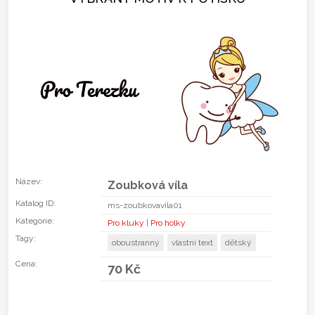
Název:
Zoubková víla
Katalog ID:
ms-zoubkovavila01
Kategorie:
Pro kluky
|
Pro holky
Tagy:
oboustranný
vlastní text
dětský
Cena:
70 Kč