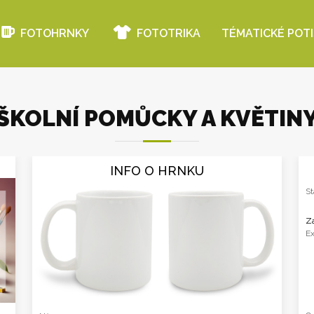
FOTOHRNKY
FOTOTRIKA
TÉMATICKÉ POT
ŠKOLNÍ POMŮCKY A KVĚTIN
INFO O HRNKU
St
Za
Ex