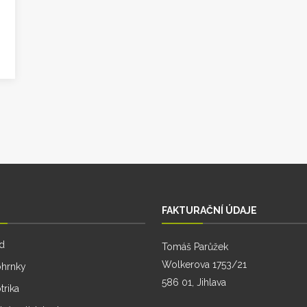
FAKTURAČNÍ ÚDAJE
d
Tomáš Parůžek
Wolkerova 1753/21
ohrnky
586 01, Jihlava
trika