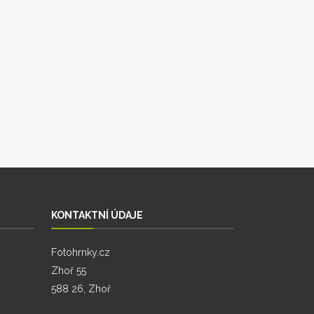
KONTAKTNÍ ÚDAJE
Fotohrnky.cz
Zhoř 55
588 26, Zhoř