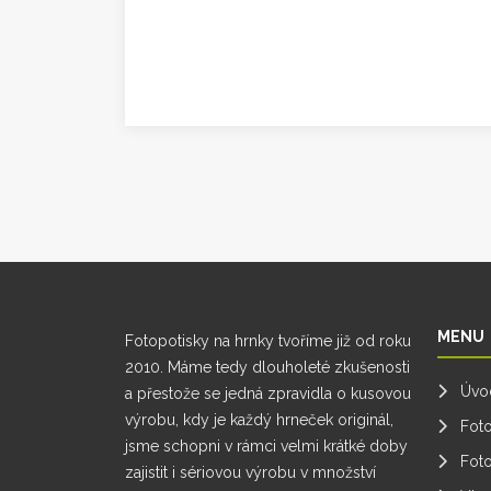
MENU
Fotopotisky na hrnky tvoříme již od roku
2010. Máme tedy dlouholeté zkušenosti
Úvo
a přestože se jedná zpravidla o kusovou
výrobu, kdy je každý hrneček originál,
Fot
jsme schopni v rámci velmi krátké doby
Foto
zajistit i sériovou výrobu v množství