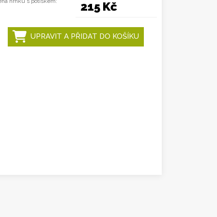
na hrnku s potiskem:
215 Kč
UPRAVIT A PŘIDAT DO KOŠÍKU