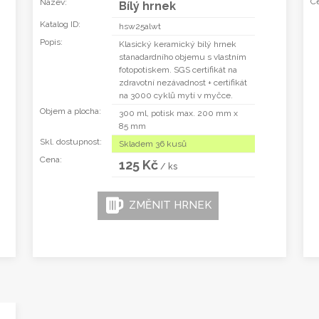
Ce
Název:
Bílý hrnek
Katalog ID:
hsw25alwt
Popis:
Klasický keramický bílý hrnek
stanadardního objemu s vlastním
fotopotiskem. SGS certifikát na
zdravotní nezávadnost + certifikát
na 3000 cyklů mytí v myčce.
Objem a plocha:
300 ml, potisk max. 200 mm x
85 mm
Skl. dostupnost:
Skladem 36 kusů
Cena:
125 Kč
/ ks
ZMĚNIT HRNEK