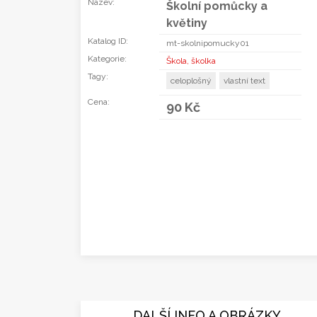
Název:
Školní pomůcky a
květiny
Katalog ID:
mt-skolnipomucky01
Kategorie:
Škola, školka
Tagy:
celoplošný
vlastní text
Cena:
90 Kč
DALŠÍ INFO A OBRÁZKY