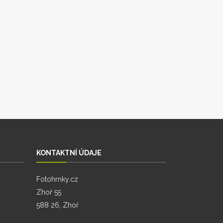
KONTAKTNÍ ÚDAJE
Fotohrnky.cz
Zhoř 55
588 26, Zhoř