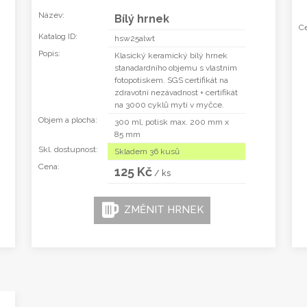
Název:
Bílý hrnek
Ce
Katalog ID:
hsw25alwt
Popis:
Klasický keramický bílý hrnek
stanadardního objemu s vlastním
fotopotiskem. SGS certifikát na
zdravotní nezávadnost + certifikát
na 3000 cyklů mytí v myčce.
Objem a plocha:
300 ml, potisk max. 200 mm x
85 mm
Skl. dostupnost:
Skladem 36 kusů
Cena:
125 Kč
/ ks
ZMĚNIT HRNEK