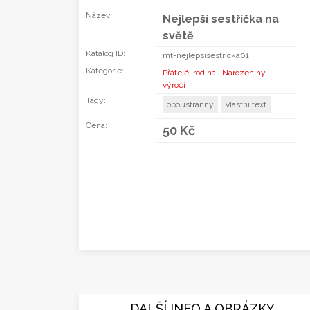
Název:
Nejlepší sestřička na
světě
Katalog ID:
mt-nejlepsisestricka01
Kategorie:
Přátelé, rodina
|
Narozeniny,
výročí
Tagy:
oboustranný
vlastní text
Cena:
50 Kč
DALŠÍ INFO A OBRÁZKY