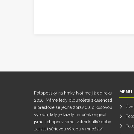
MENU
Fotopotisky na hrnky tvoříme již od roku
2010. Máme tedy dlouholeté zkušenosti
Úvo
a přestože se jedná zpravidla o kusovou
výrobu, kdy je každý hrneček originál,
Fot
jsme schopni v rámci velmi krátké doby
Foto
zajistit i sériovou výrobu v množství