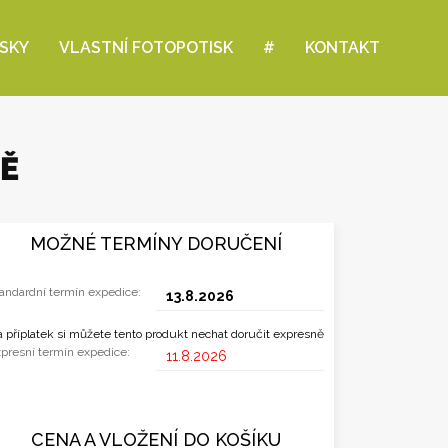
ISKY
VLASTNÍ FOTOPOTISK
#
KONTAKT
TĚ
MOŽNÉ TERMÍNY DORUČENÍ
andardní termín expedice:
13.8.2026
 příplatek si můžete tento produkt nechat doručit expresně
presní termín expedice:
11.8.2026
CENA A VLOŽENÍ DO KOŠÍKU