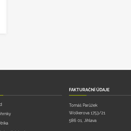
FAKTURAČNÍ ÚDAJE
d
Tomáš Parůžek
Wolkerova 1753/21
ohrnky
586 01, Jihlava
trika