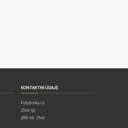
KONTAKTNÍ ÚDAJE
Fotohrnky.cz
Zhoř 55
588 26, Zhoř