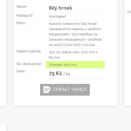
Název:
Bílý hrnek
Ce
Katalog ID:
hsw25alwt
Popis:
Klasický keramický bílý hrnek
stanadardního objemu s vlastním
fotopotiskem. SGS certifikát na
zdravotní nezávadnost + certifikát
na 3000 cyklů mytí v myčce.
Objem a plocha:
300 ml, potisk max. 200 mm x
85 mm
Skl. dostupnost:
Skladem 36 kusů
Cena:
75 Kč
/ ks
ZMĚNIT HRNEK