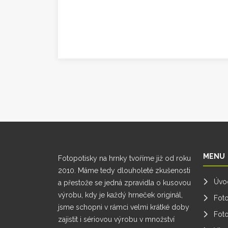
MENU
Fotopotisky na hrnky tvoříme již od roku
2010. Máme tedy dlouholeté zkušenosti
Úvo
a přestože se jedná zpravidla o kusovou
výrobu, kdy je každý hrneček originál,
Fot
jsme schopni v rámci velmi krátké doby
Foto
zajistit i sériovou výrobu v množství