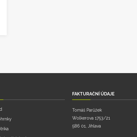
FAKTURAČNÍ ÚDAJE
d
Tomáš Parůžek
Wolkerova 1753/21
ohrnky
586 01, Jihlava
trika