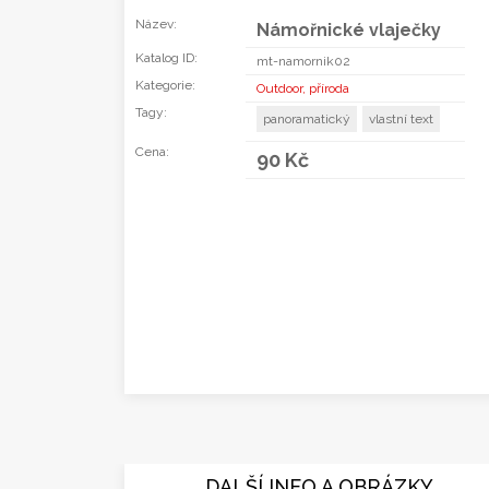
Název:
Námořnické vlaječky
Katalog ID:
mt-namornik02
Kategorie:
Outdoor, příroda
Tagy:
panoramatický
vlastní text
Cena:
90 Kč
DALŠÍ INFO A OBRÁZKY