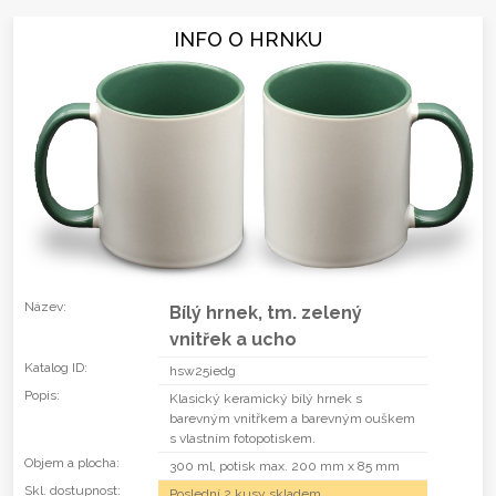
INFO O HRNKU
Název:
Bílý hrnek, tm. zelený
vnitřek a ucho
Katalog ID:
hsw25iedg
Popis:
Klasický keramický bílý hrnek s
barevným vnitřkem a barevným ouškem
s vlastním fotopotiskem.
Objem a plocha:
300 ml, potisk max. 200 mm x 85 mm
Skl. dostupnost:
Poslední 2 kusy skladem