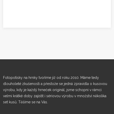
Fotopotisky na hrnky tvoříme již od roku 2010. Máme tedy
dlouholeté zkušenosti a přestože se jedná zpravidla o kusovou
výrobu, kdy je každý hrneček originál, jsme schopni v rámci
velmi krátké doby zajistit i sériovou výrobu v množství několika
set kusů. Těšíme se na Vás.