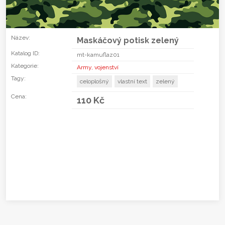
Název:
Maskáčový potisk zelený
Katalog ID:
mt-kamuflaz01
Kategorie:
Army, vojenství
Tagy:
celoplošný
vlastní text
zelený
Cena:
110 Kč