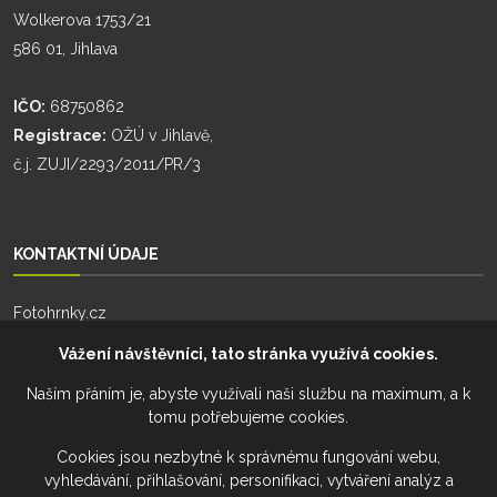
Wolkerova 1753/21
586 01, Jihlava
IČO:
68750862
Registrace:
OŽÚ v Jihlavě,
č.j. ZUJI/2293/2011/PR/3
KONTAKTNÍ ÚDAJE
Fotohrnky.cz
Zhoř 55
Vážení návštěvníci, tato stránka využívá cookies.
588 26, Zhoř
Naším přáním je, abyste využívali naši službu na maximum, a k
tomu potřebujeme cookies.
Telefon:
+420 777 274 701
Telefon:
+420 777 228 941
Cookies jsou nezbytné k správnému fungování webu,
vyhledávání, přihlašování, personifikaci, vytváření analýz a
Email:
info@fotohrnky.cz