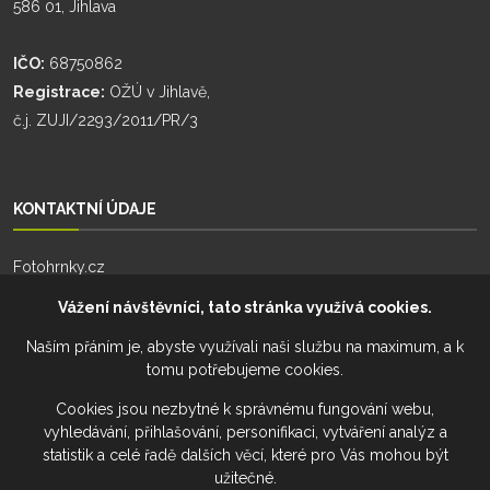
586 01, Jihlava
IČO:
68750862
Registrace:
OŽÚ v Jihlavě,
č.j. ZUJI/2293/2011/PR/3
KONTAKTNÍ ÚDAJE
Fotohrnky.cz
Zhoř 55
Vážení návštěvníci, tato stránka využívá cookies.
588 26, Zhoř
Naším přáním je, abyste využívali naši službu na maximum, a k
tomu potřebujeme cookies.
Telefon:
+420 777 274 701
Telefon:
+420 777 228 941
Cookies jsou nezbytné k správnému fungování webu,
vyhledávání, přihlašování, personifikaci, vytváření analýz a
Email:
info@fotohrnky.cz
statistik a celé řadě dalších věcí, které pro Vás mohou být
užitečné.