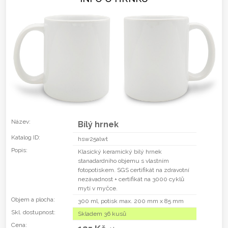
Název:
Bílý hrnek
Katalog ID:
hsw25alwt
Popis:
Klasický keramický bílý hrnek
stanadardního objemu s vlastním
fotopotiskem. SGS certifikát na zdravotní
nezávadnost + certifikát na 3000 cyklů
mytí v myčce.
Objem a plocha:
300 ml, potisk max. 200 mm x 85 mm
Skl. dostupnost:
Skladem 36 kusů
Cena: