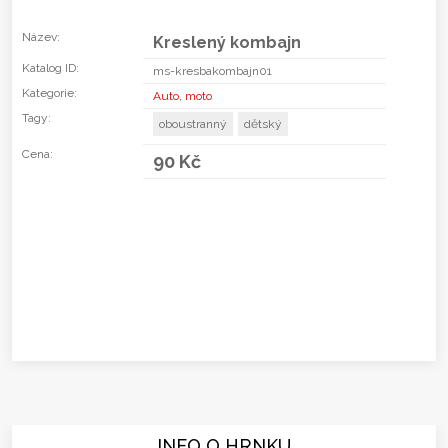
Název:
Kreslený kombajn
Katalog ID:
ms-kresbakombajn01
Kategorie:
Auto, moto
Tagy:
oboustranný
dětský
Cena:
90 Kč
INFO O HRNKU