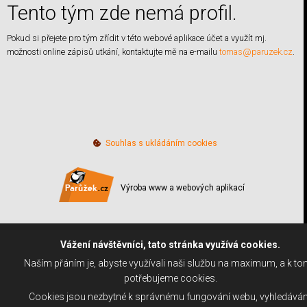
Tento tým zde nemá profil.
Pokud si přejete pro tým
zřídit v této webové aplikace účet a využít mj.
možnosti online zápisů utkání, kontaktujte mě na e-mailu
tomas@paruzek.cz
.
Souhlas s ukládáním cookies
Výroba www a webových aplikací
Vážení návštěvníci, tato stránka využívá cookies.
Naším přáním je, abyste využívali naši službu na maximum, a k t
potřebujeme cookies.
Cookies jsou nezbytné k správnému fungování webu, vyhledáván