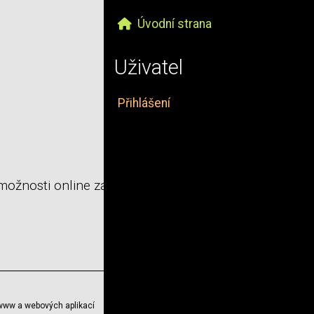
Úvodní strana
Uživatel
Přihlášení
 možnosti online zápisů
www a webových aplikací