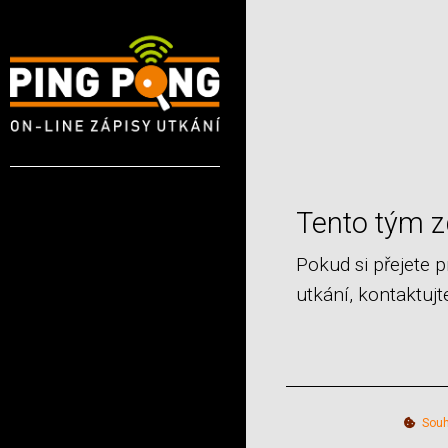
Tento tým z
Pokud si přejete 
utkání, kontaktuj
Souh