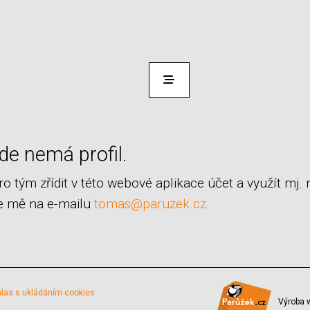
de nemá profil.
pro tým
zřídit v této webové aplikace účet a využít mj.
te mě na e-mailu
tomas@paruzek.cz
.
las s ukládáním cookies
Výroba 