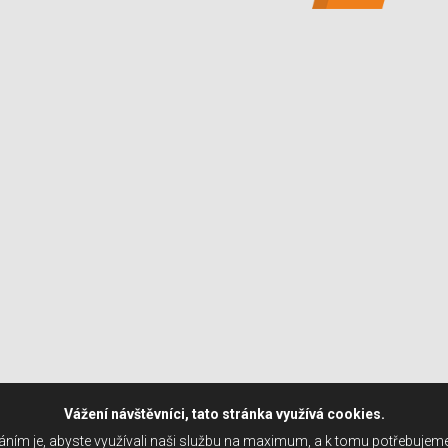
Vážení návštěvníci, tato stránka využívá cookies.
ním je, abyste využívali naši službu na maximum, a k tomu potřebujem