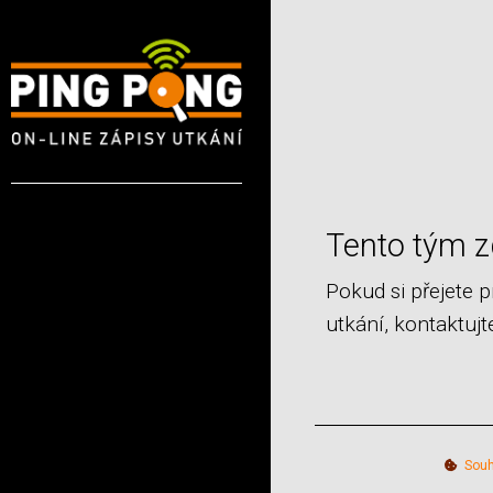
Tento tým z
Pokud si přejete 
utkání, kontaktuj
Souh