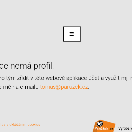
de nemá profil.
pro tým
zřídit v této webové aplikace účet a využít mj.
te mě na e-mailu
tomas@paruzek.cz
.
las s ukládáním cookies
Výroba 