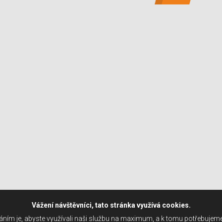
Vážení návštěvníci, tato stránka využívá cookies.
ním je, abyste využívali naši službu na maximum, a k tomu potřebujem