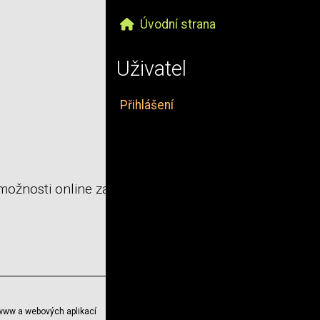
Úvodní strana
Uživatel
Přihlášení
 možnosti online zápisů
www a webových aplikací