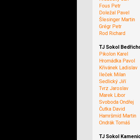
Fous Petr
Doležal Pavel
Šlesinger Martin
Grégr Petr
Rod Richard
TJ Sokol Bedřich
Pikolon Karel
Hromádka Pavol
Křivánek Ladislav
Ileček Milan
Sedlický Jiří
Tvrz Jaroslav
Marek Libor
Svoboda Ondřej
Čutka David
Hamršmíd Martin
Ondrák Tomáš
TJ Sokol Kameni