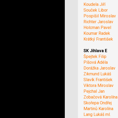
Koudela Jiří
Souček Libor
Pospíšil Miroslav
Richter Jaroslav
Holcman Pavel
Koumar Radek
Krátký František
SK Jihlava E
Špejtek Filip
Píšová Adéla
Dorážka Jaroslav
Zikmund Lukáš
Slavík František
Viktora Miroslav
Pejchal Jan
Zobačová Karolína
Skořepa Ondřej
Martinů Karolína
Lang Lukáš ml.