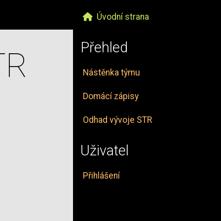
Úvodní strana
Přehled
TR
Nástěnka týmu
Domácí zápisy
Odhad vývoje STR
Uživatel
Přihlášení