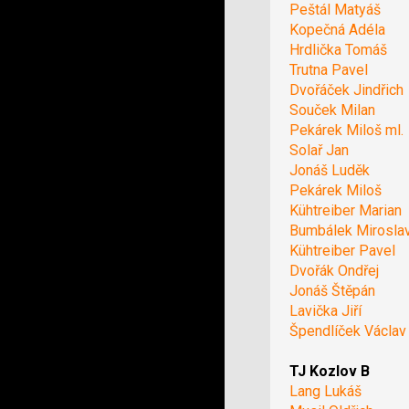
Peštál Matyáš
Kopečná Adéla
Hrdlička Tomáš
Trutna Pavel
Dvořáček Jindřich
Souček Milan
Pekárek Miloš ml.
Solař Jan
Jonáš Luděk
Pekárek Miloš
Kühtreiber Marian
Bumbálek Mirosla
Kühtreiber Pavel
Dvořák Ondřej
Jonáš Štěpán
Lavička Jiří
Špendlíček Václav
TJ Kozlov B
Lang Lukáš