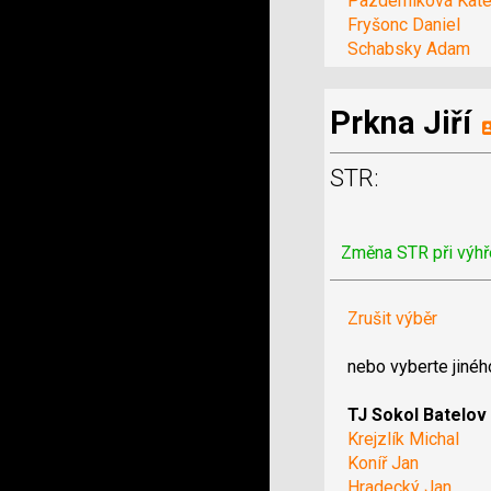
Pazderníková Kate
Fryšonc Daniel
Schabsky Adam
Prkna Jiří
STR:
Změna STR při výhř
Zrušit výběr
nebo vyberte jinéh
TJ Sokol Batelov
Krejzlík Michal
Koníř Jan
Hradecký Jan