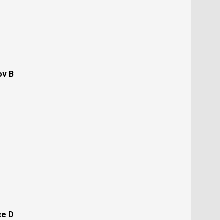
ov B
ce D