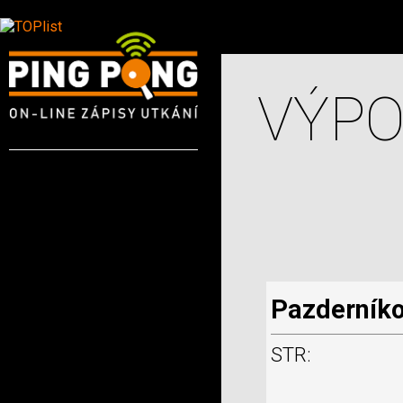
VÝPO
Pazderníko
STR: