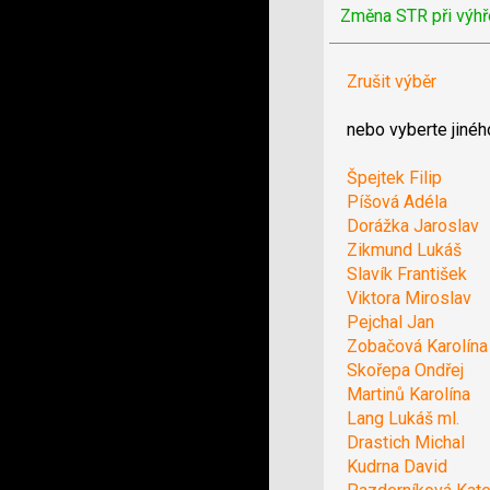
Změna STR při výhř
Zrušit výběr
nebo vyberte jinéh
Špejtek Filip
Píšová Adéla
Dorážka Jaroslav
Zikmund Lukáš
Slavík František
Viktora Miroslav
Pejchal Jan
Zobačová Karolína
Skořepa Ondřej
Martinů Karolína
Lang Lukáš ml.
Drastich Michal
Kudrna David