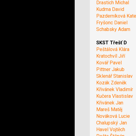
Drastich Michal
Kudrna David
Pazderníková Kate
Fryšonc Daniel
Schabsky Adam
SKST Třešť D
Peštálová Klára
Kratochvíl Jiří
Kovář Pavel
Pittner Jakub
Sklenář Stanislav
Kozák Zdeněk
Křivánek Vladimír
Kučera Vlastislav
Křivánek Jan
Mareš Matěj
Nováková Lucie
Chalupský Jan
Havel Vojtěch