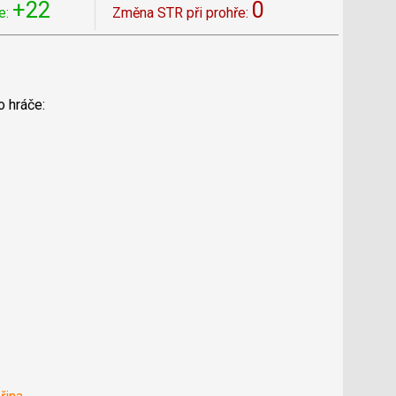
+22
0
e:
Změna STR při prohře:
o hráče: