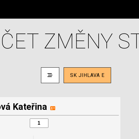
ČET ZMĚNY S
SK JIHLAVA E
vá Kateřina