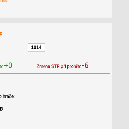
řina
+0
-6
e:
Změna STR při prohře:
o hráče:
 B