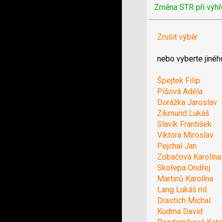
Změna STR při výhř
Zrušit výběr
nebo vyberte jinéh
Špejtek Filip
Píšová Adéla
Dorážka Jaroslav
Zikmund Lukáš
Slavík František
Viktora Miroslav
Pejchal Jan
Zobačová Karolína
Skořepa Ondřej
Martinů Karolína
Lang Lukáš ml.
Drastich Michal
Kudrna David