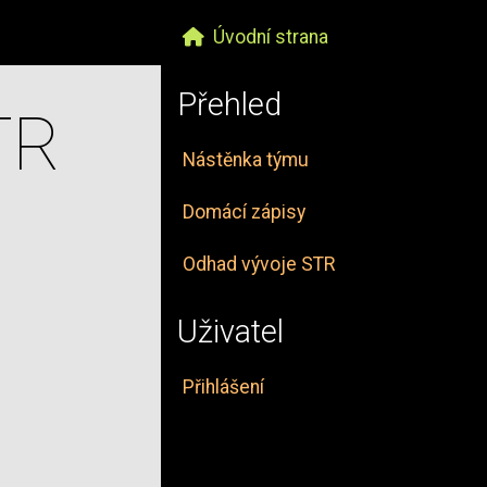
Úvodní strana
Přehled
TR
Nástěnka týmu
Domácí zápisy
Odhad vývoje STR
Uživatel
Přihlášení