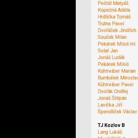
Peštál Matyáš
Kopečná Adéla
Hrdlička Tomáš
Trutna Pavel
Dvořáček Jindřich
Souček Milan
Pekárek Miloš ml.
Solař Jan
Jonáš Luděk
Pekárek Miloš
Kühtreiber Marian
Bumbálek Mirosla
Kühtreiber Pavel
Dvořák Ondřej
Jonáš Štěpán
Lavička Jiří
Špendlíček Václav
TJ Kozlov B
Lang Lukáš