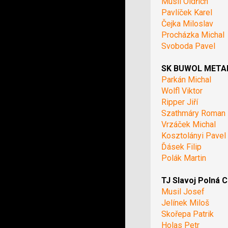
Musil Oldřich
Pavlíček Karel
Čejka Miloslav
Procházka Michal
Svoboda Pavel
SK BUWOL METAL 
Parkán Michal
Wolfl Viktor
Ripper Jiří
Szathmáry Roman
Vrzáček Michal
Kosztolányi Pavel
Ďásek Filip
Polák Martin
TJ Slavoj Polná C
Musil Josef
Jelínek Miloš
Skořepa Patrik
Holas Petr