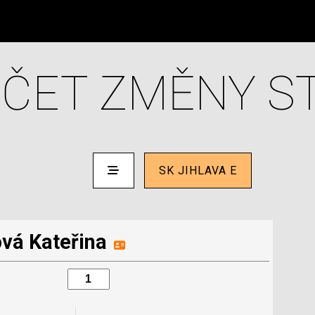
ČET ZMĚNY S
SK JIHLAVA E
vá Kateřina