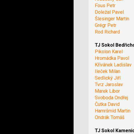
Fous Petr
Doležal Pavel
Šlesinger Martin
Grégr Petr
Rod Richard
TJ Sokol Bedřich
Pikolon Karel
Hromádka Pavol
Křivánek Ladislav
Ileček Milan
Sedlický Jiří
Tvrz Jaroslav
Marek Libor
Svoboda Ondřej
Čutka David
Hamršmíd Martin
Ondrák Tomáš
TJ Sokol Kameni