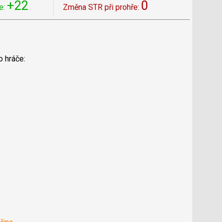
+22
0
e:
Změna STR při prohře:
o hráče: