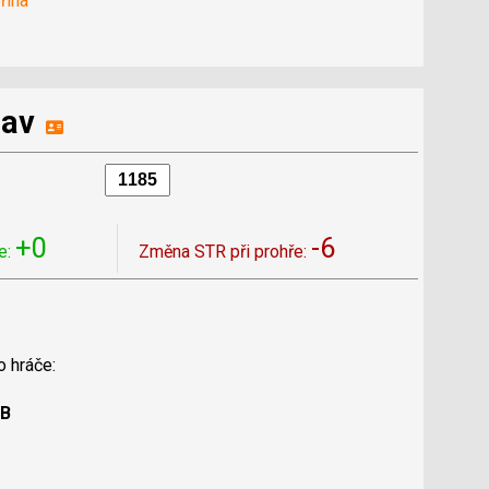
řina
lav
+0
-6
e:
Změna STR při prohře:
o hráče:
 B