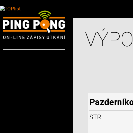
VÝPO
Pazderníko
STR: