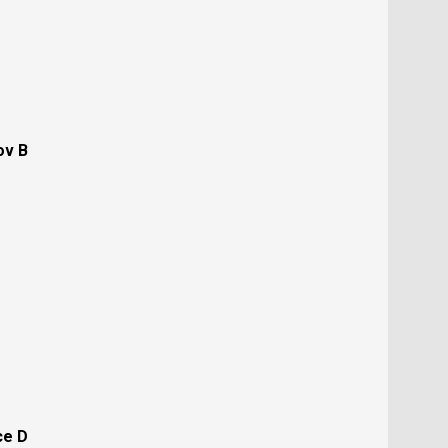
ov B
ce D