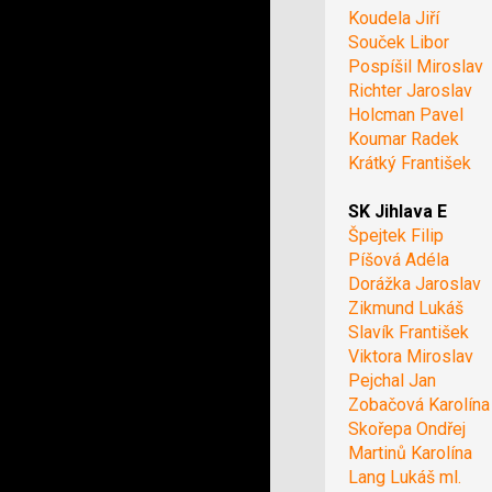
Koudela Jiří
Souček Libor
Pospíšil Miroslav
Richter Jaroslav
Holcman Pavel
Koumar Radek
Krátký František
SK Jihlava E
Špejtek Filip
Píšová Adéla
Dorážka Jaroslav
Zikmund Lukáš
Slavík František
Viktora Miroslav
Pejchal Jan
Zobačová Karolína
Skořepa Ondřej
Martinů Karolína
Lang Lukáš ml.