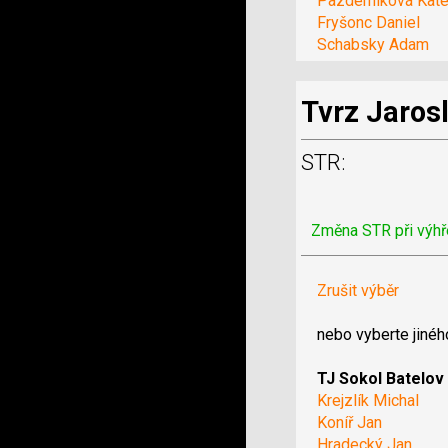
Pazderníková Kate
Fryšonc Daniel
Schabsky Adam
Tvrz Jaros
STR:
Změna STR při výhř
Zrušit výběr
nebo vyberte jinéh
TJ Sokol Batelov
Krejzlík Michal
Koníř Jan
Hradecký Jan