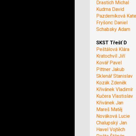
Drastich Michal
Kudrna David
Pazderníková Kate
Fryšonc Daniel
Schabsky Adam
SKST Třešť D
Peštálová Klára
Kratochvíl Jiří
Kovář Pavel
Pittner Jakub
Sklenář Stanislav
Kozák Zdeněk
Křivánek Vladimír
Kučera Vlastislav
Křivánek Jan
Mareš Matěj
Nováková Lucie
Chalupský Jan
Havel Vojtěch