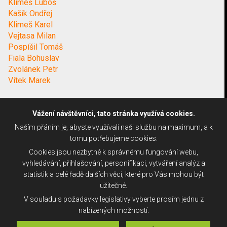
Klimeš Luboš
Kašík Ondřej
Klimeš Karel
Vejtasa Milan
Pospíšil Tomáš
Fiala Bohuslav
Zvolánek Petr
Vítek Marek
Vážení návštěvníci, tato stránka využívá cookies.
Naším přáním je, abyste využívali naši službu na maximum, a k
tomu potřebujeme cookies.
Cookies jsou nezbytné k správnému fungování webu,
vyhledávání, přihlašování, personifikaci, vytváření analýz a
statistik a celé řadě dalších věcí, které pro Vás mohou být
užitečné.
V souladu s požadavky legislativy vyberte prosím jednu z
nabízených možností.