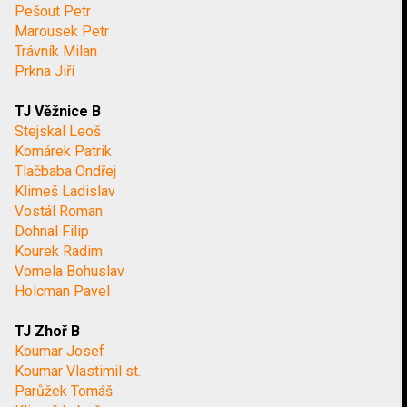
Pešout Petr
Marousek Petr
Trávník Milan
Prkna Jiří
TJ Věžnice B
Stejskal Leoš
Komárek Patrik
Tlačbaba Ondřej
Klimeš Ladislav
Vostál Roman
Dohnal Filip
Kourek Radim
Vomela Bohuslav
Holcman Pavel
TJ Zhoř B
Koumar Josef
Koumar Vlastimil st.
Parůžek Tomáš