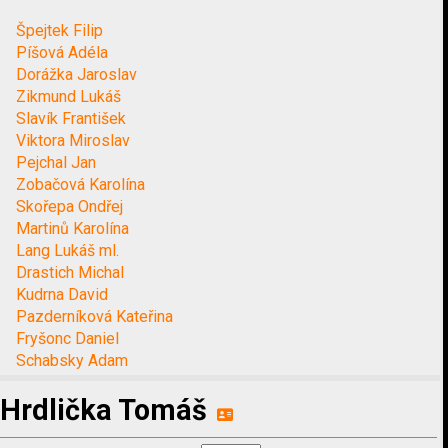
Špejtek Filip
Píšová Adéla
Dorážka Jaroslav
Zikmund Lukáš
Slavík František
Viktora Miroslav
Pejchal Jan
Zobačová Karolína
Skořepa Ondřej
Martinů Karolína
Lang Lukáš ml.
Drastich Michal
Kudrna David
Pazderníková Kateřina
Fryšonc Daniel
Schabsky Adam
Hrdlička Tomáš