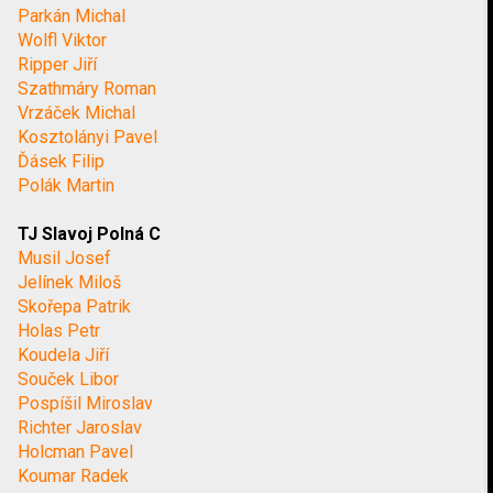
Parkán Michal
Wolfl Viktor
Ripper Jiří
Szathmáry Roman
Vrzáček Michal
Kosztolányi Pavel
Ďásek Filip
Polák Martin
TJ Slavoj Polná C
Musil Josef
Jelínek Miloš
Skořepa Patrik
Holas Petr
Koudela Jiří
Souček Libor
Pospíšil Miroslav
Richter Jaroslav
Holcman Pavel
Koumar Radek