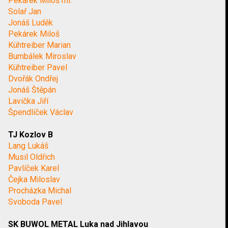
Pekárek Miloš ml.
Solař Jan
Jonáš Luděk
Pekárek Miloš
Kühtreiber Marian
Bumbálek Miroslav
Kühtreiber Pavel
Dvořák Ondřej
Jonáš Štěpán
Lavička Jiří
Špendlíček Václav
TJ Kozlov B
Lang Lukáš
Musil Oldřich
Pavlíček Karel
Čejka Miloslav
Procházka Michal
Svoboda Pavel
SK BUWOL METAL Luka nad Jihlavou