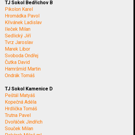
TJ Sokol Bedřichov B
Pikolon Karel
Hromádka Pavol
Křivánek Ladislav
Ileček Milan
Sedlický Jiří
Tvrz Jaroslav
Marek Libor
Svoboda Ondřej
Čutka David
Hamršmíd Martin
Ondrák Tomáš
TJ Sokol Kamenice D
Peštál Matyáš
Kopečná Adéla
Hrdlička Tomáš
Trutna Pavel
Dvořáček Jindřich
Souček Milan