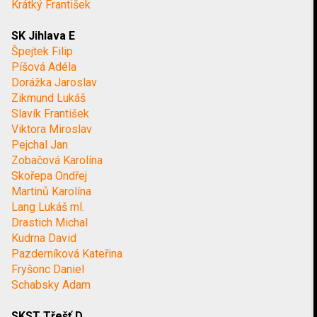
Krátký František
SK Jihlava E
Špejtek Filip
Píšová Adéla
Dorážka Jaroslav
Zikmund Lukáš
Slavík František
Viktora Miroslav
Pejchal Jan
Zobačová Karolína
Skořepa Ondřej
Martinů Karolína
Lang Lukáš ml.
Drastich Michal
Kudrna David
Pazderníková Kateřina
Fryšonc Daniel
Schabsky Adam
SKST Třešť D