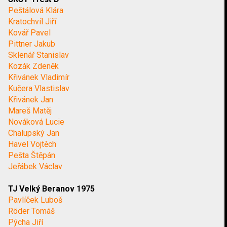
Peštálová Klára
Kratochvíl Jiří
Kovář Pavel
Pittner Jakub
Sklenář Stanislav
Kozák Zdeněk
Křivánek Vladimír
Kučera Vlastislav
Křivánek Jan
Mareš Matěj
Nováková Lucie
Chalupský Jan
Havel Vojtěch
Pešta Štěpán
Jeřábek Václav
TJ Velký Beranov 1975
Pavlíček Luboš
Röder Tomáš
Pýcha Jiří