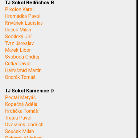
TJ Sokol Bedřichov B
Pikolon Karel
Hromádka Pavol
Křivánek Ladislav
Ileček Milan
Sedlický Jiří
Tvrz Jaroslav
Marek Libor
Svoboda Ondřej
Čutka David
Hamršmíd Martin
Ondrák Tomáš
TJ Sokol Kamenice D
Peštál Matyáš
Kopečná Adéla
Hrdlička Tomáš
Trutna Pavel
Dvořáček Jindřich
Souček Milan