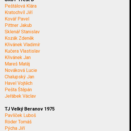
Peštálová Klára
Kratochvíl Jiří
Kovář Pavel
Pittner Jakub
Sklenář Stanislav
Kozák Zdeněk
Křivánek Vladimír
Kučera Vlastislav
Křivánek Jan
Mareš Matěj
Nováková Lucie
Chalupský Jan
Havel Vojtěch
Pešta Štěpán
Jeřábek Václav
TJ Velký Beranov 1975
Pavlíček Luboš
Röder Tomáš
Pýcha Jiří