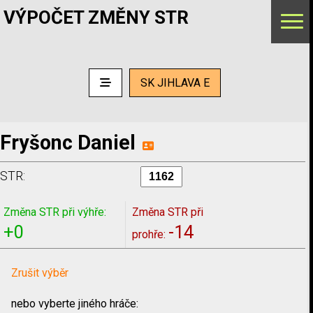
VÝPOČET ZMĚNY STR
SK JIHLAVA E
Fryšonc Daniel
STR:
Změna STR při výhře:
Změna STR při
+0
-14
prohře:
Zrušit výběr
nebo vyberte jiného hráče: