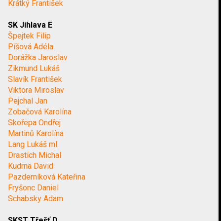
Krátký František
SK Jihlava E
Špejtek Filip
Píšová Adéla
Dorážka Jaroslav
Zikmund Lukáš
Slavík František
Viktora Miroslav
Pejchal Jan
Zobačová Karolína
Skořepa Ondřej
Martinů Karolína
Lang Lukáš ml.
Drastich Michal
Kudrna David
Pazderníková Kateřina
Fryšonc Daniel
Schabsky Adam
SKST Třešť D