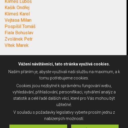
Klimeš Luboš
Kašík Ondřej
Klimeš Karel
Vejtasa Milan
Pospíšil Tomáš
Fiala Bohuslav
Zvolánek Petr
Vítek Marek
Vážení návštěvníci, tato stránka využívá cookies.
Naším přáním je, abyste využívali naši službu na maximum, a k
tomu potřebujeme cookies.
Cookies jsou nezbytné k správnému fungování webu,
vyhledávání, přihlašování, personifikaci, vytváření analýz a
statistik a celé řadě dalších věcí, které pro Vás mohou být
užitečné.
V souladu s požadavky legislativy vyberte prosím jednu z
nabízených možností.