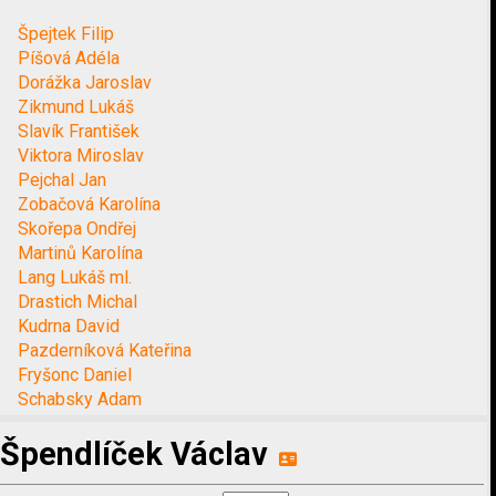
Špejtek Filip
Píšová Adéla
Dorážka Jaroslav
Zikmund Lukáš
Slavík František
Viktora Miroslav
Pejchal Jan
Zobačová Karolína
Skořepa Ondřej
Martinů Karolína
Lang Lukáš ml.
Drastich Michal
Kudrna David
Pazderníková Kateřina
Fryšonc Daniel
Schabsky Adam
Špendlíček Václav