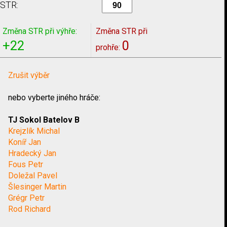
STR:
Změna STR při výhře:
Změna STR při
+22
0
prohře:
Zrušit výběr
nebo vyberte jiného hráče:
TJ Sokol Batelov B
Krejzlík Michal
Koníř Jan
Hradecký Jan
Fous Petr
Doležal Pavel
Šlesinger Martin
Grégr Petr
Rod Richard