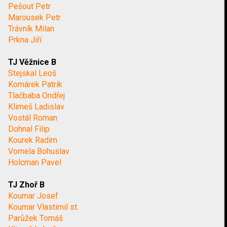
Pešout Petr
Marousek Petr
Trávník Milan
Prkna Jiří
TJ Věžnice B
Stejskal Leoš
Komárek Patrik
Tlačbaba Ondřej
Klimeš Ladislav
Vostál Roman
Dohnal Filip
Kourek Radim
Vomela Bohuslav
Holcman Pavel
TJ Zhoř B
Koumar Josef
Koumar Vlastimil st.
Parůžek Tomáš