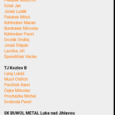
Pekárek Miloš ml.
Solař Jan
Jonáš Luděk
Pekárek Miloš
Kühtreiber Marian
Bumbálek Miroslav
Kühtreiber Pavel
Dvořák Ondřej
Jonáš Štěpán
Lavička Jiří
Špendlíček Václav
TJ Kozlov B
Lang Lukáš
Musil Oldřich
Pavlíček Karel
Čejka Miloslav
Procházka Michal
Svoboda Pavel
SK BUWOL METAL Luka nad Jihlavou