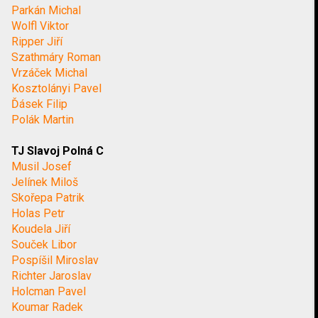
Parkán Michal
Wolfl Viktor
Ripper Jiří
Szathmáry Roman
Vrzáček Michal
Kosztolányi Pavel
Ďásek Filip
Polák Martin
TJ Slavoj Polná C
Musil Josef
Jelínek Miloš
Skořepa Patrik
Holas Petr
Koudela Jiří
Souček Libor
Pospíšil Miroslav
Richter Jaroslav
Holcman Pavel
Koumar Radek