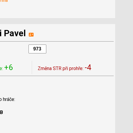
řina
i Pavel
+6
-4
e:
Změna STR při prohře:
o hráče:
 B