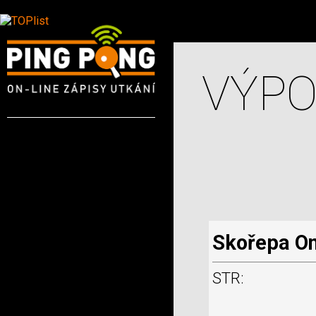
VÝPO
Skořepa On
STR: