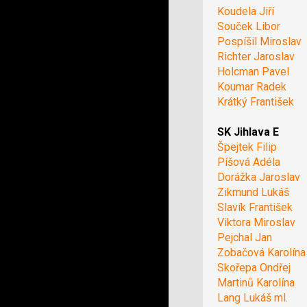
Koudela Jiří
Souček Libor
Pospíšil Miroslav
Richter Jaroslav
Holcman Pavel
Koumar Radek
Krátký František
SK Jihlava E
Špejtek Filip
Píšová Adéla
Dorážka Jaroslav
Zikmund Lukáš
Slavík František
Viktora Miroslav
Pejchal Jan
Zobačová Karolína
Skořepa Ondřej
Martinů Karolína
Lang Lukáš ml.