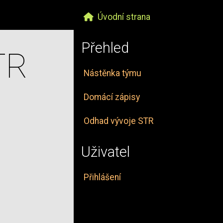
Úvodní strana
Přehled
TR
Nástěnka týmu
Domácí zápisy
Odhad vývoje STR
Uživatel
Přihlášení