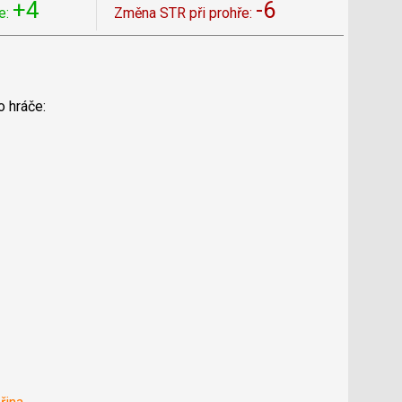
+4
-6
e:
Změna STR při prohře:
o hráče: