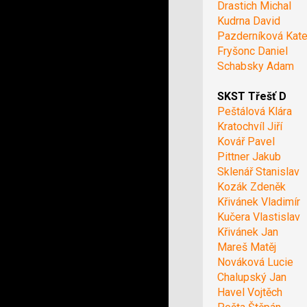
Drastich Michal
Kudrna David
Pazderníková Kate
Fryšonc Daniel
Schabsky Adam
SKST Třešť D
Peštálová Klára
Kratochvíl Jiří
Kovář Pavel
Pittner Jakub
Sklenář Stanislav
Kozák Zdeněk
Křivánek Vladimír
Kučera Vlastislav
Křivánek Jan
Mareš Matěj
Nováková Lucie
Chalupský Jan
Havel Vojtěch