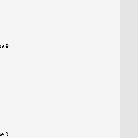
ov B
ce D