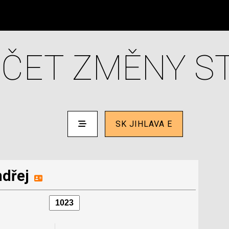
ČET ZMĚNY S
SK JIHLAVA E
dřej