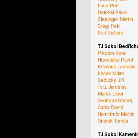
Fous Petr
Doležal Pavel
Šlesinger Martin
Grégr Petr
Rod Richard
TJ Sokol Bedřich
Pikolon Karel
Hromádka Pavol
Křivánek Ladislav
Ileček Milan
Sedlický Jiří
Tvrz Jaroslav
Marek Libor
Svoboda Ondřej
Čutka David
Hamršmíd Martin
Ondrák Tomáš
TJ Sokol Kameni