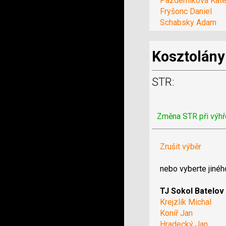
Pazderníková Kate
Fryšonc Daniel
Schabsky Adam
Kosztolány
STR:
Změna STR při výhř
Zrušit výběr
nebo vyberte jinéh
TJ Sokol Batelov
Krejzlík Michal
Koníř Jan
Hradecký Jan