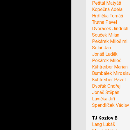
Peštál Matyáš
Kopečná Adéla
Hrdlička Tomáš
Trutna Pavel
Dvořáček Jindřich
Souček Milan
Pekárek Miloš ml.
Solař Jan
Jonáš Luděk
Pekárek Miloš
Kühtreiber Marian
Bumbálek Mirosla
Kühtreiber Pavel
Dvořák Ondřej
Jonáš Štěpán
Lavička Jiří
Špendlíček Václav
TJ Kozlov B
Lang Lukáš