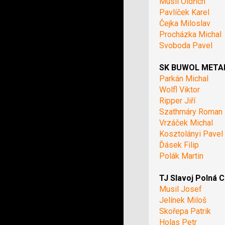
Musil Oldřich
Pavlíček Karel
Čejka Miloslav
Procházka Michal
Svoboda Pavel
SK BUWOL METAL 
Parkán Michal
Wolfl Viktor
Ripper Jiří
Szathmáry Roman
Vrzáček Michal
Kosztolányi Pavel
Ďásek Filip
Polák Martin
TJ Slavoj Polná C
Musil Josef
Jelínek Miloš
Skořepa Patrik
Holas Petr