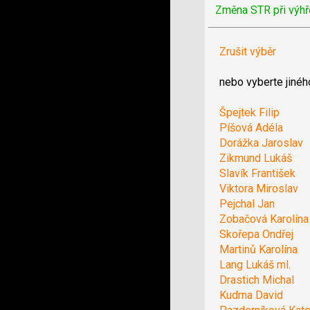
Změna STR při výhř
Zrušit výběr
nebo vyberte jinéh
Špejtek Filip
Píšová Adéla
Dorážka Jaroslav
Zikmund Lukáš
Slavík František
Viktora Miroslav
Pejchal Jan
Zobačová Karolína
Skořepa Ondřej
Martinů Karolína
Lang Lukáš ml.
Drastich Michal
Kudrna David