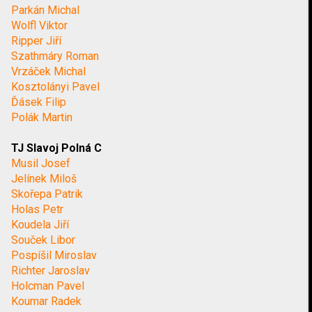
Parkán Michal
Wolfl Viktor
Ripper Jiří
Szathmáry Roman
Vrzáček Michal
Kosztolányi Pavel
Ďásek Filip
Polák Martin
TJ Slavoj Polná C
Musil Josef
Jelínek Miloš
Skořepa Patrik
Holas Petr
Koudela Jiří
Souček Libor
Pospíšil Miroslav
Richter Jaroslav
Holcman Pavel
Koumar Radek