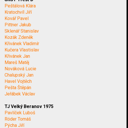
Peštálová Klára
Kratochvíl Jiří
Kovář Pavel
Pittner Jakub
Sklenář Stanislav
Kozák Zdeněk
Křivánek Vladimír
Kučera Vlastislav
Křivánek Jan
Mareš Matěj
Nováková Lucie
Chalupský Jan
Havel Vojtěch
Pešta Štěpán
Jeřábek Václav
TJ Velký Beranov 1975
Pavlíček Luboš
Röder Tomáš
Pýcha Jiří