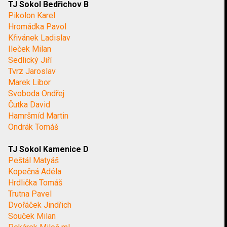
TJ Sokol Bedřichov B
Pikolon Karel
Hromádka Pavol
Křivánek Ladislav
Ileček Milan
Sedlický Jiří
Tvrz Jaroslav
Marek Libor
Svoboda Ondřej
Čutka David
Hamršmíd Martin
Ondrák Tomáš
TJ Sokol Kamenice D
Peštál Matyáš
Kopečná Adéla
Hrdlička Tomáš
Trutna Pavel
Dvořáček Jindřich
Souček Milan