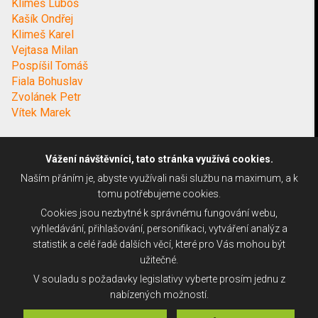
Klimeš Luboš
Kašík Ondřej
Klimeš Karel
Vejtasa Milan
Pospíšil Tomáš
Fiala Bohuslav
Zvolánek Petr
Vítek Marek
Vážení návštěvníci, tato stránka využívá cookies.
Naším přáním je, abyste využívali naši službu na maximum, a k
tomu potřebujeme cookies.
Cookies jsou nezbytné k správnému fungování webu,
vyhledávání, přihlašování, personifikaci, vytváření analýz a
statistik a celé řadě dalších věcí, které pro Vás mohou být
užitečné.
V souladu s požadavky legislativy vyberte prosím jednu z
nabízených možností.