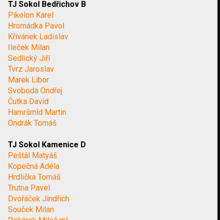
TJ Sokol Bedřichov B
Pikolon Karel
Hromádka Pavol
Křivánek Ladislav
Ileček Milan
Sedlický Jiří
Tvrz Jaroslav
Marek Libor
Svoboda Ondřej
Čutka David
Hamršmíd Martin
Ondrák Tomáš
TJ Sokol Kamenice D
Peštál Matyáš
Kopečná Adéla
Hrdlička Tomáš
Trutna Pavel
Dvořáček Jindřich
Souček Milan