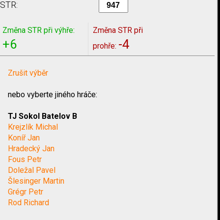
STR:
Změna STR při výhře:
Změna STR při
+6
-4
prohře:
Zrušit výběr
nebo vyberte jiného hráče:
TJ Sokol Batelov B
Krejzlík Michal
Koníř Jan
Hradecký Jan
Fous Petr
Doležal Pavel
Šlesinger Martin
Grégr Petr
Rod Richard