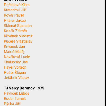
Peštálová Klára
Kratochvíl Jiří
Kovář Pavel
Pittner Jakub
Sklenář Stanislav
Kozák Zdeněk
Křivánek Vladimír
Kučera Vlastislav
Křivánek Jan
Mareš Matěj
Nováková Lucie
Chalupský Jan
Havel Vojtěch
Pešta Štěpán
Jeřábek Václav
TJ Velký Beranov 1975
Pavlíček Luboš
Röder Tomáš
Pýcha Jiří