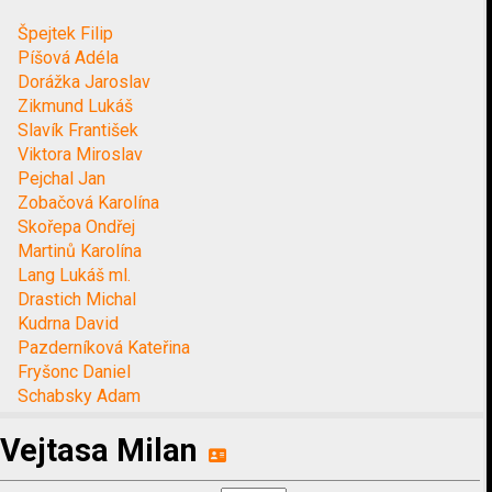
Špejtek Filip
Píšová Adéla
Dorážka Jaroslav
Zikmund Lukáš
Slavík František
Viktora Miroslav
Pejchal Jan
Zobačová Karolína
Skořepa Ondřej
Martinů Karolína
Lang Lukáš ml.
Drastich Michal
Kudrna David
Pazderníková Kateřina
Fryšonc Daniel
Schabsky Adam
Vejtasa Milan