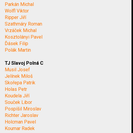
Parkán Michal
Wolfl Viktor
Ripper Jiří
Szathmáry Roman
Vrzáček Michal
Kosztolányi Pavel
Ďásek Filip
Polák Martin
TJ Slavoj Polná C
Musil Josef
Jelínek Miloš
Skořepa Patrik
Holas Petr
Koudela Jiří
Souček Libor
Pospíšil Miroslav
Richter Jaroslav
Holcman Pavel
Koumar Radek