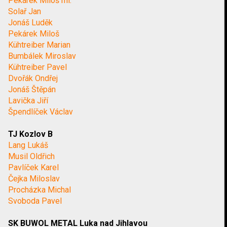
Pekárek Miloš ml.
Solař Jan
Jonáš Luděk
Pekárek Miloš
Kühtreiber Marian
Bumbálek Miroslav
Kühtreiber Pavel
Dvořák Ondřej
Jonáš Štěpán
Lavička Jiří
Špendlíček Václav
TJ Kozlov B
Lang Lukáš
Musil Oldřich
Pavlíček Karel
Čejka Miloslav
Procházka Michal
Svoboda Pavel
SK BUWOL METAL Luka nad Jihlavou