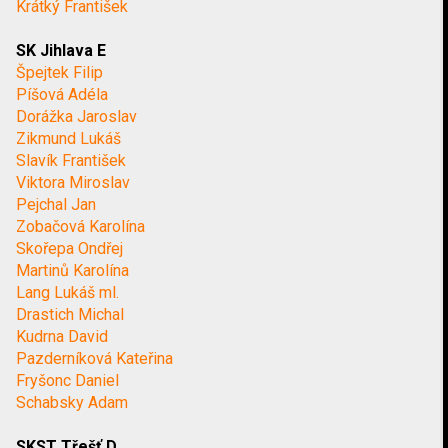
Krátký František
SK Jihlava E
Špejtek Filip
Píšová Adéla
Dorážka Jaroslav
Zikmund Lukáš
Slavík František
Viktora Miroslav
Pejchal Jan
Zobačová Karolína
Skořepa Ondřej
Martinů Karolína
Lang Lukáš ml.
Drastich Michal
Kudrna David
Pazderníková Kateřina
Fryšonc Daniel
Schabsky Adam
SKST Třešť D