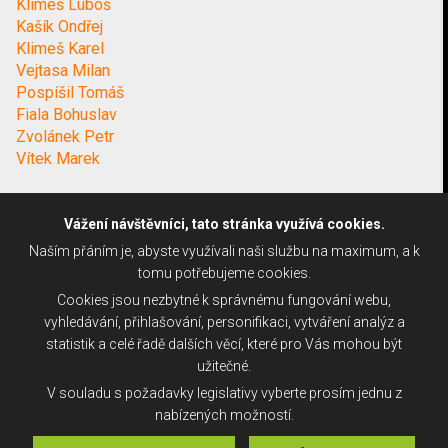
Klimeš Luboš
Kašík Ondřej
Klimeš Karel
Vejtasa Milan
Pospíšil Tomáš
Fiala Bohuslav
Zvolánek Petr
Vítek Marek
Vážení návštěvníci, tato stránka využívá cookies.
Naším přáním je, abyste využívali naši službu na maximum, a k
tomu potřebujeme cookies.
Cookies jsou nezbytné k správnému fungování webu,
vyhledávání, přihlašování, personifikaci, vytváření analýz a
statistik a celé řadě dalších věcí, které pro Vás mohou být
užitečné.
V souladu s požadavky legislativy vyberte prosím jednu z
nabízených možností.