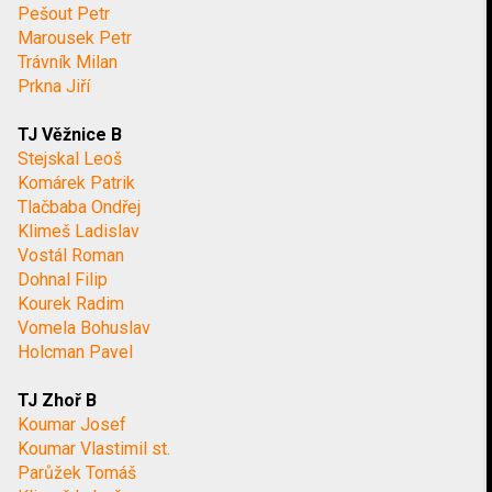
Pešout Petr
Marousek Petr
Trávník Milan
Prkna Jiří
TJ Věžnice B
Stejskal Leoš
Komárek Patrik
Tlačbaba Ondřej
Klimeš Ladislav
Vostál Roman
Dohnal Filip
Kourek Radim
Vomela Bohuslav
Holcman Pavel
TJ Zhoř B
Koumar Josef
Koumar Vlastimil st.
Parůžek Tomáš