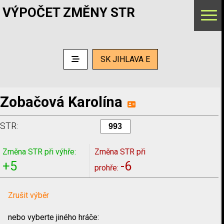
VÝPOČET ZMĚNY STR
SK JIHLAVA E
Zobačová Karolína
STR:
Změna STR při výhře:
Změna STR při
+5
-6
prohře:
Zrušit výběr
nebo vyberte jiného hráče: