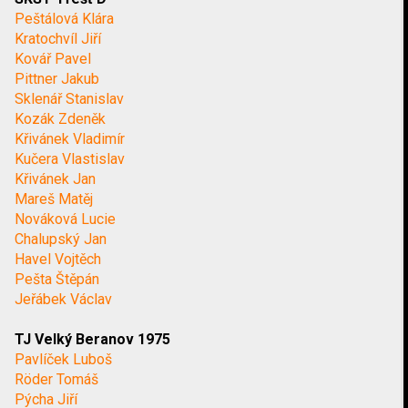
Peštálová Klára
Kratochvíl Jiří
Kovář Pavel
Pittner Jakub
Sklenář Stanislav
Kozák Zdeněk
Křivánek Vladimír
Kučera Vlastislav
Křivánek Jan
Mareš Matěj
Nováková Lucie
Chalupský Jan
Havel Vojtěch
Pešta Štěpán
Jeřábek Václav
TJ Velký Beranov 1975
Pavlíček Luboš
Röder Tomáš
Pýcha Jiří