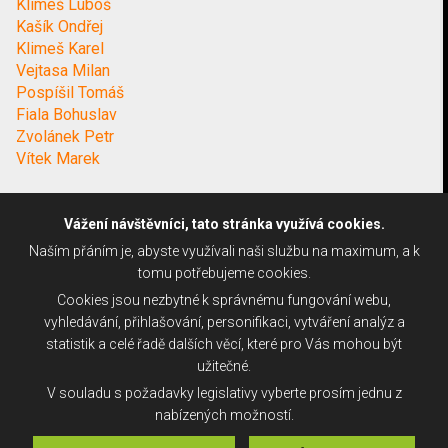
Klimeš Luboš
Kašík Ondřej
Klimeš Karel
Vejtasa Milan
Pospíšil Tomáš
Fiala Bohuslav
Zvolánek Petr
Vítek Marek
Vážení návštěvníci, tato stránka využívá cookies.
Naším přáním je, abyste využívali naši službu na maximum, a k
tomu potřebujeme cookies.
Cookies jsou nezbytné k správnému fungování webu,
vyhledávání, přihlašování, personifikaci, vytváření analýz a
statistik a celé řadě dalších věcí, které pro Vás mohou být
užitečné.
V souladu s požadavky legislativy vyberte prosím jednu z
nabízených možností.