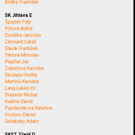
Krátký František
SK Jihlava E
Špejtek Filip
Píšová Adéla
Dorážka Jaroslav
Zikmund Lukáš
Slavík František
Viktora Miroslav
Pejchal Jan
Zobačová Karolína
Skořepa Ondřej
Martinů Karolína
Lang Lukáš ml.
Drastich Michal
Kudrna David
Pazderníková Kateřina
Fryšonc Daniel
Schabsky Adam
SKST Třešť D