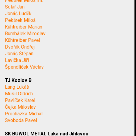
Pekárek Miloš ml.
Solař Jan
Jonáš Luděk
Pekárek Miloš
Kühtreiber Marian
Bumbálek Miroslav
Kühtreiber Pavel
Dvořák Ondřej
Jonáš Štěpán
Lavička Jiří
Špendlíček Václav
TJ Kozlov B
Lang Lukáš
Musil Oldřich
Pavlíček Karel
Čejka Miloslav
Procházka Michal
Svoboda Pavel
SK BUWOL METAL Luka nad Jihlavou