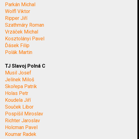
Parkán Michal
Wolfl Viktor
Ripper Jiří
Szathmáry Roman
Vrzáček Michal
Kosztolányi Pavel
Ďásek Filip
Polák Martin
TJ Slavoj Polná C
Musil Josef
Jelínek Miloš
Skořepa Patrik
Holas Petr
Koudela Jiří
Souček Libor
Pospíšil Miroslav
Richter Jaroslav
Holcman Pavel
Koumar Radek