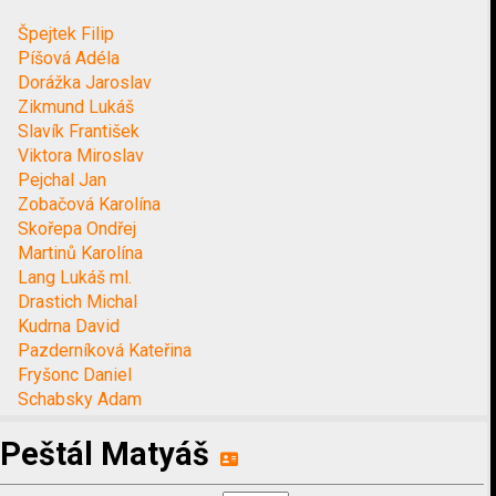
Špejtek Filip
Píšová Adéla
Dorážka Jaroslav
Zikmund Lukáš
Slavík František
Viktora Miroslav
Pejchal Jan
Zobačová Karolína
Skořepa Ondřej
Martinů Karolína
Lang Lukáš ml.
Drastich Michal
Kudrna David
Pazderníková Kateřina
Fryšonc Daniel
Schabsky Adam
Peštál Matyáš