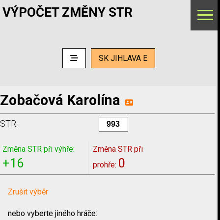
VÝPOČET ZMĚNY STR
SK JIHLAVA E
Zobačová Karolína
STR:
Změna STR při výhře:
Změna STR při
+16
0
prohře:
Zrušit výběr
nebo vyberte jiného hráče: