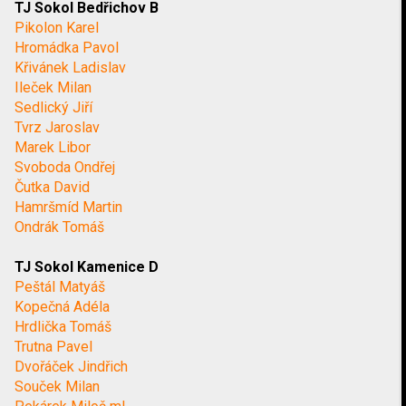
TJ Sokol Bedřichov B
Pikolon Karel
Hromádka Pavol
Křivánek Ladislav
Ileček Milan
Sedlický Jiří
Tvrz Jaroslav
Marek Libor
Svoboda Ondřej
Čutka David
Hamršmíd Martin
Ondrák Tomáš
TJ Sokol Kamenice D
Peštál Matyáš
Kopečná Adéla
Hrdlička Tomáš
Trutna Pavel
Dvořáček Jindřich
Souček Milan