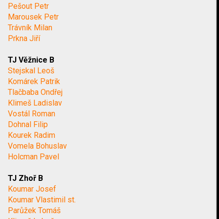
Pešout Petr
Marousek Petr
Trávník Milan
Prkna Jiří
TJ Věžnice B
Stejskal Leoš
Komárek Patrik
Tlačbaba Ondřej
Klimeš Ladislav
Vostál Roman
Dohnal Filip
Kourek Radim
Vomela Bohuslav
Holcman Pavel
TJ Zhoř B
Koumar Josef
Koumar Vlastimil st.
Parůžek Tomáš