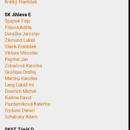
Krátký František
SK Jihlava E
Špejtek Filip
Píšová Adéla
Dorážka Jaroslav
Zikmund Lukáš
Slavík František
Viktora Miroslav
Pejchal Jan
Zobačová Karolína
Skořepa Ondřej
Martinů Karolína
Lang Lukáš ml.
Drastich Michal
Kudrna David
Pazderníková Kateřina
Fryšonc Daniel
Schabsky Adam
SKST Třešť D