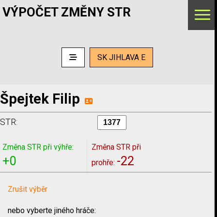
VÝPOČET ZMĚNY STR
SK JIHLAVA E
Špejtek Filip
STR:
Změna STR při výhře:
Změna STR při
+0
-22
prohře:
Zrušit výběr
nebo vyberte jiného hráče: