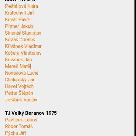
Peštálová Klára
Kratochvíl Jiří
Kovář Pavel
Pittner Jakub
Sklenář Stanislav
Kozák Zdeněk
Křivánek Vladimír
Kučera Vlastislav
Křivánek Jan
Mareš Matěj
Nováková Lucie
Chalupský Jan
Havel Vojtěch
Pešta Štěpán
Jeřábek Václav
TJ Velký Beranov 1975
Pavlíček Luboš
Röder Tomáš
Pýcha Jiří