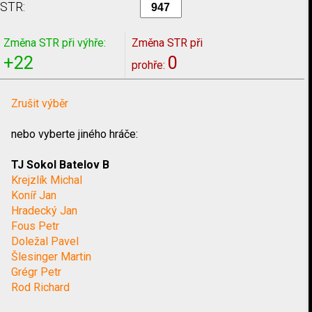
STR:
Změna STR při výhře:
Změna STR při
+22
0
prohře:
Zrušit výběr
nebo vyberte jiného hráče:
TJ Sokol Batelov B
Krejzlík Michal
Koníř Jan
Hradecký Jan
Fous Petr
Doležal Pavel
Šlesinger Martin
Grégr Petr
Rod Richard