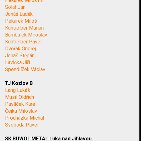
Pekárek Miloš ml.
Solař Jan
Jonáš Luděk
Pekárek Miloš
Kühtreiber Marian
Bumbálek Miroslav
Kühtreiber Pavel
Dvořák Ondřej
Jonáš Štěpán
Lavička Jiří
Špendlíček Václav
TJ Kozlov B
Lang Lukáš
Musil Oldřich
Pavlíček Karel
Čejka Miloslav
Procházka Michal
Svoboda Pavel
SK BUWOL METAL Luka nad Jihlavou