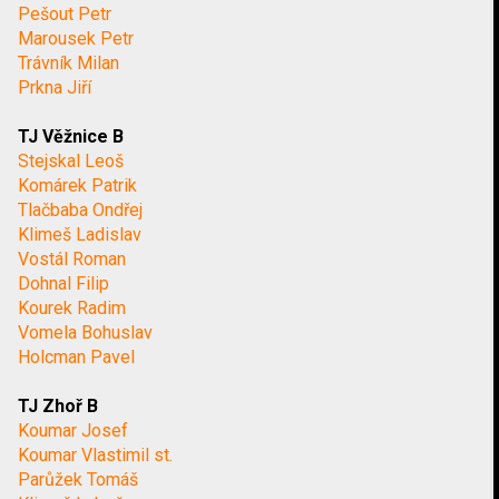
Pešout Petr
Marousek Petr
Trávník Milan
Prkna Jiří
TJ Věžnice B
Stejskal Leoš
Komárek Patrik
Tlačbaba Ondřej
Klimeš Ladislav
Vostál Roman
Dohnal Filip
Kourek Radim
Vomela Bohuslav
Holcman Pavel
TJ Zhoř B
Koumar Josef
Koumar Vlastimil st.
Parůžek Tomáš