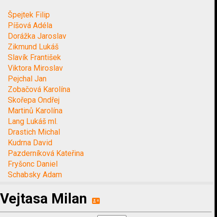
Špejtek Filip
Píšová Adéla
Dorážka Jaroslav
Zikmund Lukáš
Slavík František
Viktora Miroslav
Pejchal Jan
Zobačová Karolína
Skořepa Ondřej
Martinů Karolína
Lang Lukáš ml.
Drastich Michal
Kudrna David
Pazderníková Kateřina
Fryšonc Daniel
Schabsky Adam
Vejtasa Milan