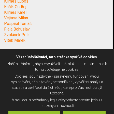
Klimeš Luboš
Kašík Ondřej
Klimeš Karel
Vejtasa Milan
Pospíšil Tomáš
Fiala Bohuslav
Zvolánek Petr
Vítek Marek
Vážení návštěvníci, tato stránka využívá cookies.
Naším přáním je, abyste využívali naši službu na maximum, a k
tomu potřebujeme cookies.
Cookies jsou nezbytné k správnému fungování webu,
vyhledávání, přihlašování, personifikaci, vytváření analýz a
statistik a celé řadě dalších věcí, které pro Vás mohou být
užitečné.
V souladu s požadavky legislativy vyberte prosím jednu z
nabízených možností.