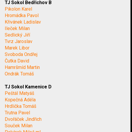
TJ Sokol Bedřichov B
Pikolon Karel
Hromádka Pavol
Křivánek Ladislav
Ileček Milan
Sedlický Jiří
Tvrz Jaroslav
Marek Libor
Svoboda Ondřej
Čutka David
Hamršmíd Martin
Ondrák Tomáš
TJ Sokol Kamenice D
Peštál Matyáš
Kopečná Adéla
Hrdlička Tomáš
Trutna Pavel
Dvořáček Jindřich
Souček Milan