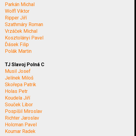
Parkán Michal
Wolfl Viktor
Ripper Jiří
Szathmáry Roman
Vrzáček Michal
Kosztolányi Pavel
Ďásek Filip
Polák Martin
TJ Slavoj Polná C
Musil Josef
Jelínek Miloš
Skořepa Patrik
Holas Petr
Koudela Jiří
Souček Libor
Pospíšil Miroslav
Richter Jaroslav
Holcman Pavel
Koumar Radek