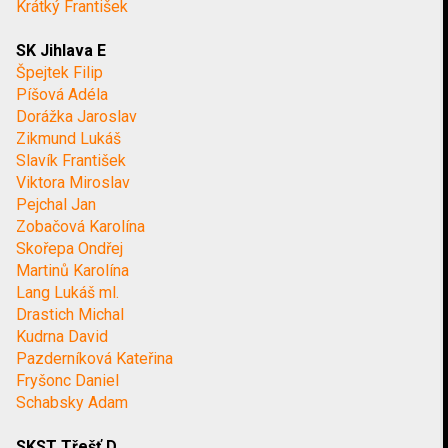
Krátký František
SK Jihlava E
Špejtek Filip
Píšová Adéla
Dorážka Jaroslav
Zikmund Lukáš
Slavík František
Viktora Miroslav
Pejchal Jan
Zobačová Karolína
Skořepa Ondřej
Martinů Karolína
Lang Lukáš ml.
Drastich Michal
Kudrna David
Pazderníková Kateřina
Fryšonc Daniel
Schabsky Adam
SKST Třešť D