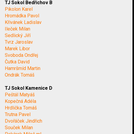
TJ Sokol Bedřichov B
Pikolon Karel
Hromádka Pavol
Křivánek Ladislav
Ileček Milan
Sedlický Jiří
Tvrz Jaroslav
Marek Libor
Svoboda Ondřej
Čutka David
Hamršmíd Martin
Ondrák Tomáš
TJ Sokol Kamenice D
Peštál Matyáš
Kopečná Adéla
Hrdlička Tomáš
Trutna Pavel
Dvořáček Jindřich
Souček Milan