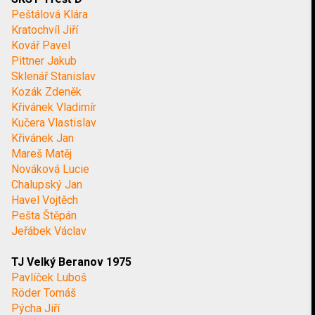
Peštálová Klára
Kratochvíl Jiří
Kovář Pavel
Pittner Jakub
Sklenář Stanislav
Kozák Zdeněk
Křivánek Vladimír
Kučera Vlastislav
Křivánek Jan
Mareš Matěj
Nováková Lucie
Chalupský Jan
Havel Vojtěch
Pešta Štěpán
Jeřábek Václav
TJ Velký Beranov 1975
Pavlíček Luboš
Röder Tomáš
Pýcha Jiří