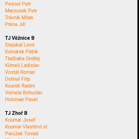
Pešout Petr
Marousek Petr
Trávník Milan
Prkna Jiří
TJ Věžnice B
Stejskal Leoš
Komárek Patrik
Tlačbaba Ondřej
Klimeš Ladislav
Vostál Roman
Dohnal Filip
Kourek Radim
Vomela Bohuslav
Holcman Pavel
TJ Zhoř B
Koumar Josef
Koumar Vlastimil st.
Parůžek Tomáš