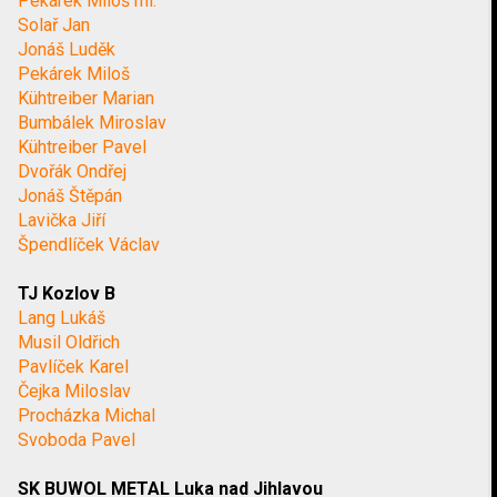
Pekárek Miloš ml.
Solař Jan
Jonáš Luděk
Pekárek Miloš
Kühtreiber Marian
Bumbálek Miroslav
Kühtreiber Pavel
Dvořák Ondřej
Jonáš Štěpán
Lavička Jiří
Špendlíček Václav
TJ Kozlov B
Lang Lukáš
Musil Oldřich
Pavlíček Karel
Čejka Miloslav
Procházka Michal
Svoboda Pavel
SK BUWOL METAL Luka nad Jihlavou