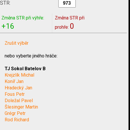
STR:
Změna STR při výhře:
Změna STR při
+16
0
prohře:
Zrušit výběr
nebo vyberte jiného hráče:
TJ Sokol Batelov B
Krejzlík Michal
Koníř Jan
Hradecký Jan
Fous Petr
Doležal Pavel
Šlesinger Martin
Grégr Petr
Rod Richard