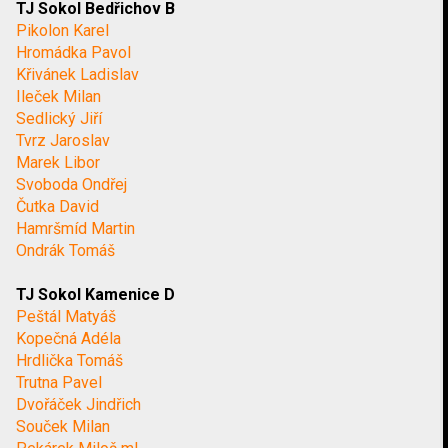
TJ Sokol Bedřichov B
Pikolon Karel
Hromádka Pavol
Křivánek Ladislav
Ileček Milan
Sedlický Jiří
Tvrz Jaroslav
Marek Libor
Svoboda Ondřej
Čutka David
Hamršmíd Martin
Ondrák Tomáš
TJ Sokol Kamenice D
Peštál Matyáš
Kopečná Adéla
Hrdlička Tomáš
Trutna Pavel
Dvořáček Jindřich
Souček Milan