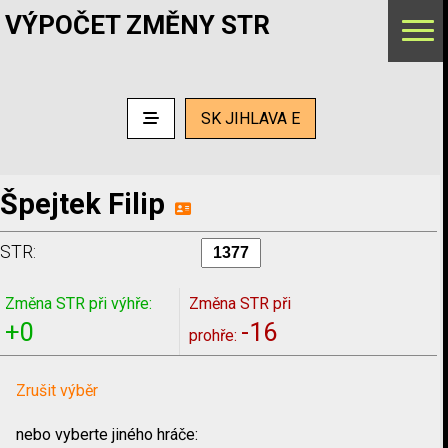
VÝPOČET ZMĚNY STR
SK JIHLAVA E
Špejtek Filip
STR:
Změna STR při výhře:
Změna STR při
+0
-16
prohře:
Zrušit výběr
nebo vyberte jiného hráče: