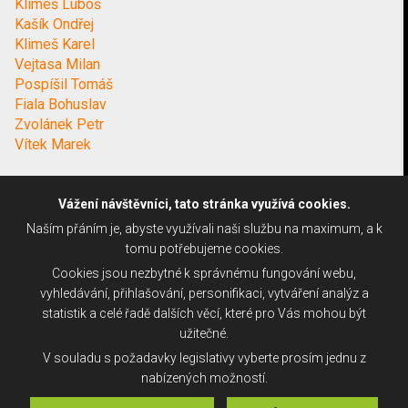
Klimeš Luboš
Kašík Ondřej
Klimeš Karel
Vejtasa Milan
Pospíšil Tomáš
Fiala Bohuslav
Zvolánek Petr
Vítek Marek
Vážení návštěvníci, tato stránka využívá cookies.
Naším přáním je, abyste využívali naši službu na maximum, a k
tomu potřebujeme cookies.
Cookies jsou nezbytné k správnému fungování webu,
vyhledávání, přihlašování, personifikaci, vytváření analýz a
statistik a celé řadě dalších věcí, které pro Vás mohou být
užitečné.
V souladu s požadavky legislativy vyberte prosím jednu z
nabízených možností.