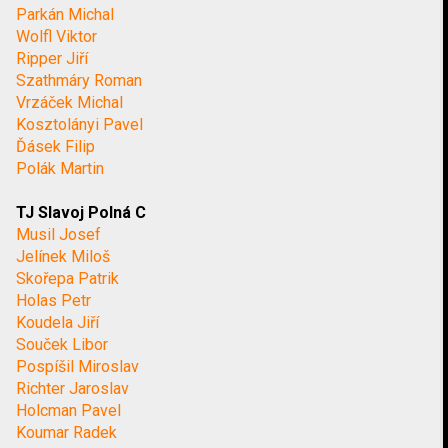
Parkán Michal
Wolfl Viktor
Ripper Jiří
Szathmáry Roman
Vrzáček Michal
Kosztolányi Pavel
Ďásek Filip
Polák Martin
TJ Slavoj Polná C
Musil Josef
Jelínek Miloš
Skořepa Patrik
Holas Petr
Koudela Jiří
Souček Libor
Pospíšil Miroslav
Richter Jaroslav
Holcman Pavel
Koumar Radek