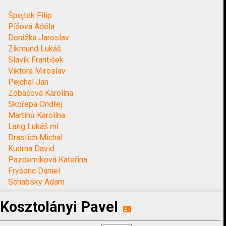
Špejtek Filip
Píšová Adéla
Dorážka Jaroslav
Zikmund Lukáš
Slavík František
Viktora Miroslav
Pejchal Jan
Zobačová Karolína
Skořepa Ondřej
Martinů Karolína
Lang Lukáš ml.
Drastich Michal
Kudrna David
Pazderníková Kateřina
Fryšonc Daniel
Schabsky Adam
Kosztolányi Pavel