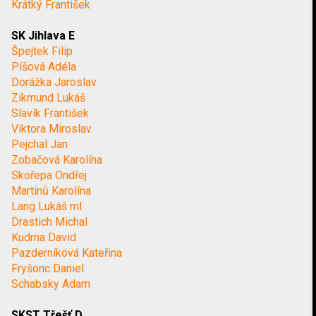
Krátký František
SK Jihlava E
Špejtek Filip
Píšová Adéla
Dorážka Jaroslav
Zikmund Lukáš
Slavík František
Viktora Miroslav
Pejchal Jan
Zobačová Karolína
Skořepa Ondřej
Martinů Karolína
Lang Lukáš ml.
Drastich Michal
Kudrna David
Pazderníková Kateřina
Fryšonc Daniel
Schabsky Adam
SKST Třešť D