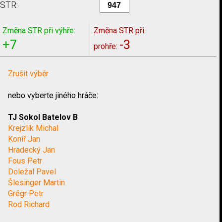
STR:
Změna STR při výhře:
Změna STR při
+7
-3
prohře:
Zrušit výběr
nebo vyberte jiného hráče:
TJ Sokol Batelov B
Krejzlík Michal
Koníř Jan
Hradecký Jan
Fous Petr
Doležal Pavel
Šlesinger Martin
Grégr Petr
Rod Richard