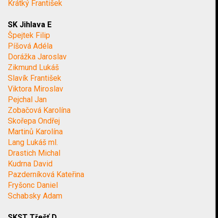
Krátký František
SK Jihlava E
Špejtek Filip
Píšová Adéla
Dorážka Jaroslav
Zikmund Lukáš
Slavík František
Viktora Miroslav
Pejchal Jan
Zobačová Karolína
Skořepa Ondřej
Martinů Karolína
Lang Lukáš ml.
Drastich Michal
Kudrna David
Pazderníková Kateřina
Fryšonc Daniel
Schabsky Adam
SKST Třešť D