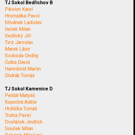
TJ Sokol Bedřichov B
Pikolon Karel
Hromádka Pavol
Křivánek Ladislav
Ileček Milan
Sedlický Jiří
Tvrz Jaroslav
Marek Libor
Svoboda Ondřej
Čutka David
Hamršmíd Martin
Ondrák Tomáš
TJ Sokol Kamenice D
Peštál Matyáš
Kopečná Adéla
Hrdlička Tomáš
Trutna Pavel
Dvořáček Jindřich
Souček Milan