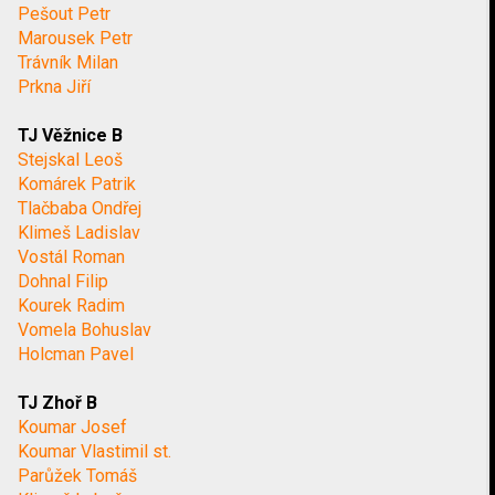
Pešout Petr
Marousek Petr
Trávník Milan
Prkna Jiří
TJ Věžnice B
Stejskal Leoš
Komárek Patrik
Tlačbaba Ondřej
Klimeš Ladislav
Vostál Roman
Dohnal Filip
Kourek Radim
Vomela Bohuslav
Holcman Pavel
TJ Zhoř B
Koumar Josef
Koumar Vlastimil st.
Parůžek Tomáš