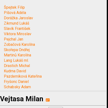
Špejtek Filip
Píšová Adéla
Dorážka Jaroslav
Zikmund Lukáš
Slavík František
Viktora Miroslav
Pejchal Jan
Zobačová Karolína
Skořepa Ondřej
Martinů Karolína
Lang Lukáš ml.
Drastich Michal
Kudrna David
Pazderníková Kateřina
Fryšonc Daniel
Schabsky Adam
Vejtasa Milan