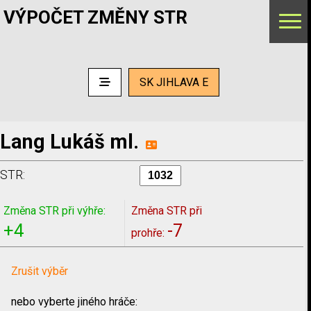
VÝPOČET ZMĚNY STR
SK JIHLAVA E
Lang Lukáš ml.
STR:
Změna STR při výhře:
Změna STR při
+4
-7
prohře:
Zrušit výběr
nebo vyberte jiného hráče: