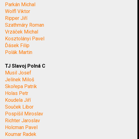
Parkán Michal
Wolfl Viktor
Ripper Jiří
Szathmáry Roman
Vrzáček Michal
Kosztolányi Pavel
Ďásek Filip
Polák Martin
TJ Slavoj Polná C
Musil Josef
Jelínek Miloš
Skořepa Patrik
Holas Petr
Koudela Jiří
Souček Libor
Pospíšil Miroslav
Richter Jaroslav
Holcman Pavel
Koumar Radek