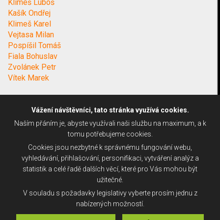
Klimeš Luboš
Kašík Ondřej
Klimeš Karel
Vejtasa Milan
Pospíšil Tomáš
Fiala Bohuslav
Zvolánek Petr
Vítek Marek
Vážení návštěvníci, tato stránka využívá cookies.
Naším přáním je, abyste využívali naši službu na maximum, a k
tomu potřebujeme cookies.
Cookies jsou nezbytné k správnému fungování webu,
vyhledávání, přihlašování, personifikaci, vytváření analýz a
statistik a celé řadě dalších věcí, které pro Vás mohou být
užitečné.
V souladu s požadavky legislativy vyberte prosím jednu z
nabízených možností.