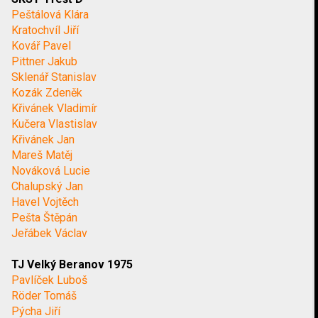
Peštálová Klára
Kratochvíl Jiří
Kovář Pavel
Pittner Jakub
Sklenář Stanislav
Kozák Zdeněk
Křivánek Vladimír
Kučera Vlastislav
Křivánek Jan
Mareš Matěj
Nováková Lucie
Chalupský Jan
Havel Vojtěch
Pešta Štěpán
Jeřábek Václav
TJ Velký Beranov 1975
Pavlíček Luboš
Röder Tomáš
Pýcha Jiří