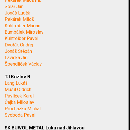
Pekárek Miloš ml.
Solař Jan
Jonáš Luděk
Pekárek Miloš
Kühtreiber Marian
Bumbálek Miroslav
Kühtreiber Pavel
Dvořák Ondřej
Jonáš Štěpán
Lavička Jiří
Špendlíček Václav
TJ Kozlov B
Lang Lukáš
Musil Oldřich
Pavlíček Karel
Čejka Miloslav
Procházka Michal
Svoboda Pavel
SK BUWOL METAL Luka nad Jihlavou