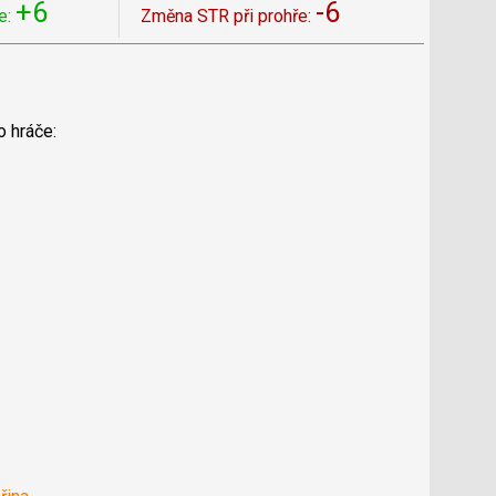
+6
-6
e:
Změna STR při prohře:
o hráče: