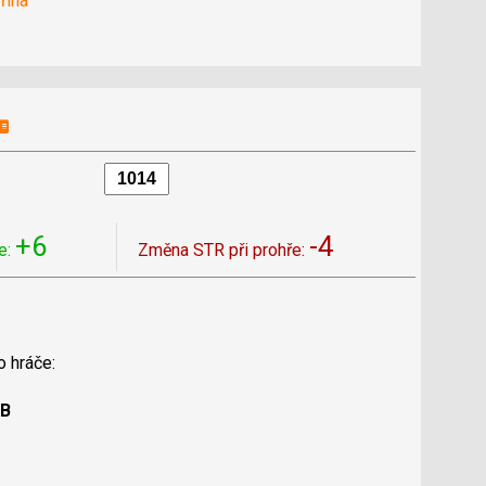
řina
+6
-4
e:
Změna STR při prohře:
o hráče:
 B