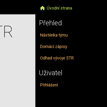
Úvodní strana
Přehled
TR
Nástěnka týmu
Domácí zápisy
Odhad vývoje STR
Uživatel
Přihlášení