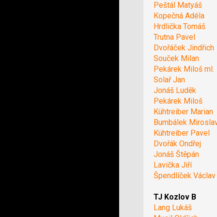
Peštál Matyáš
Kopečná Adéla
Hrdlička Tomáš
Trutna Pavel
Dvořáček Jindřich
Souček Milan
Pekárek Miloš ml.
Solař Jan
Jonáš Luděk
Pekárek Miloš
Kühtreiber Marian
Bumbálek Mirosla
Kühtreiber Pavel
Dvořák Ondřej
Jonáš Štěpán
Lavička Jiří
Špendlíček Václav
TJ Kozlov B
Lang Lukáš