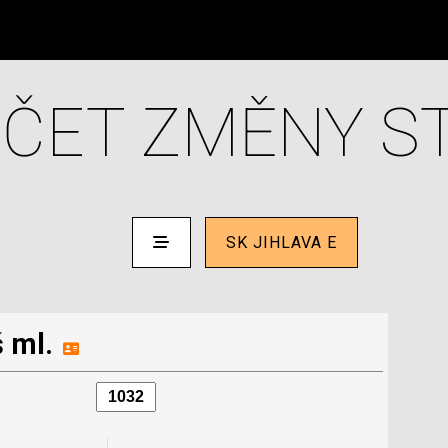
ČET ZMĚNY S
SK JIHLAVA E
 ml.