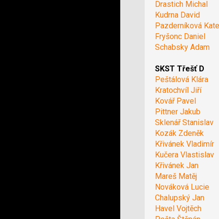
Drastich Michal
Kudrna David
Pazderníková Kate
Fryšonc Daniel
Schabsky Adam
SKST Třešť D
Peštálová Klára
Kratochvíl Jiří
Kovář Pavel
Pittner Jakub
Sklenář Stanislav
Kozák Zdeněk
Křivánek Vladimír
Kučera Vlastislav
Křivánek Jan
Mareš Matěj
Nováková Lucie
Chalupský Jan
Havel Vojtěch