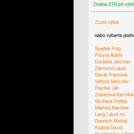
Změna STR při výhř
Zrušit výběr
nebo vyberte jinéh
Špejtek Filip
Píšová Adéla
Dorážka Jaroslav
Zikmund Lukáš
Slavík František
Viktora Miroslav
Pejchal Jan
Zobačová Karolína
Skořepa Ondřej
Martinů Karolína
Lang Lukáš ml.
Drastich Michal
Kudrna David