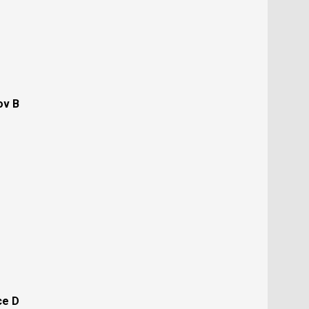
ov B
ce D