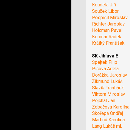
Koudela Jiří
Souček Libor
Pospíšil Miroslav
Richter Jaroslav
Holcman Pavel
Koumar Radek
Krátký František
SK Jihlava E
Špejtek Filip
Píšová Adéla
Dorážka Jaroslav
Zikmund Lukáš
Slavík František
Viktora Miroslav
Pejchal Jan
Zobačová Karolína
Skořepa Ondřej
Martinů Karolína
Lang Lukáš ml.