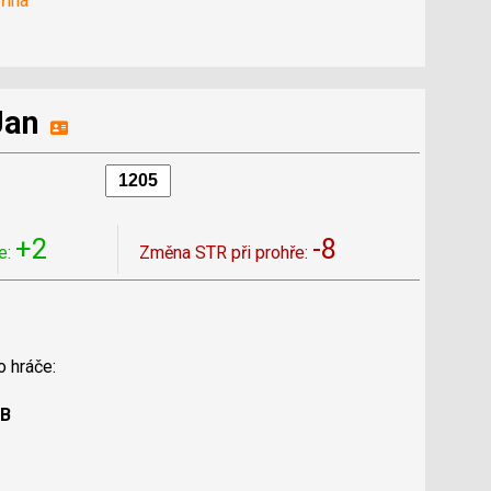
řina
Jan
+2
-8
e:
Změna STR při prohře:
o hráče:
 B