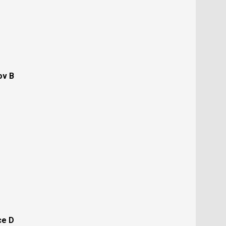
ov B
ce D