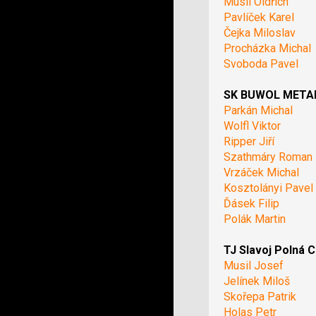
Musil Oldřich
Pavlíček Karel
Čejka Miloslav
Procházka Michal
Svoboda Pavel
SK BUWOL METAL 
Parkán Michal
Wolfl Viktor
Ripper Jiří
Szathmáry Roman
Vrzáček Michal
Kosztolányi Pavel
Ďásek Filip
Polák Martin
TJ Slavoj Polná C
Musil Josef
Jelínek Miloš
Skořepa Patrik
Holas Petr