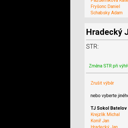
Pazderníková Kate
Fryšonc Daniel
Schabsky Adam
Hradecký 
STR:
Změna STR při výhř
Zrušit výběr
nebo vyberte jinéh
TJ Sokol Batelov
Krejzlík Michal
Koníř Jan
Hradecký Jan