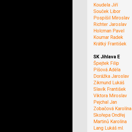
Koudela Jiří
Souček Libor
Pospíšil Miroslav
Richter Jaroslav
Holcman Pavel
Koumar Radek
Krátký František
SK Jihlava E
Špejtek Filip
Píšová Adéla
Dorážka Jaroslav
Zikmund Lukáš
Slavík František
Viktora Miroslav
Pejchal Jan
Zobačová Karolína
Skořepa Ondřej
Martinů Karolína
Lang Lukáš ml.