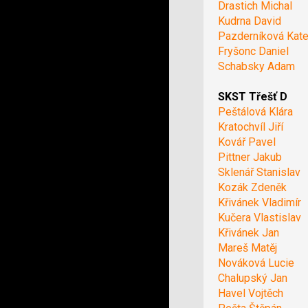
Drastich Michal
Kudrna David
Pazderníková Kate
Fryšonc Daniel
Schabsky Adam
SKST Třešť D
Peštálová Klára
Kratochvíl Jiří
Kovář Pavel
Pittner Jakub
Sklenář Stanislav
Kozák Zdeněk
Křivánek Vladimír
Kučera Vlastislav
Křivánek Jan
Mareš Matěj
Nováková Lucie
Chalupský Jan
Havel Vojtěch