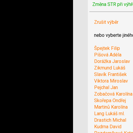
Změna STR při výhř
Zrušit výběr
nebo vyberte jinéh
Špejtek Filip
Píšová Adéla
Dorážka Jaroslav
Zikmund Lukáš
Slavík František
Viktora Miroslav
Pejchal Jan
Zobačová Karolína
Skořepa Ondřej
Martinů Karolína
Lang Lukáš ml.
Drastich Michal
Kudrna David