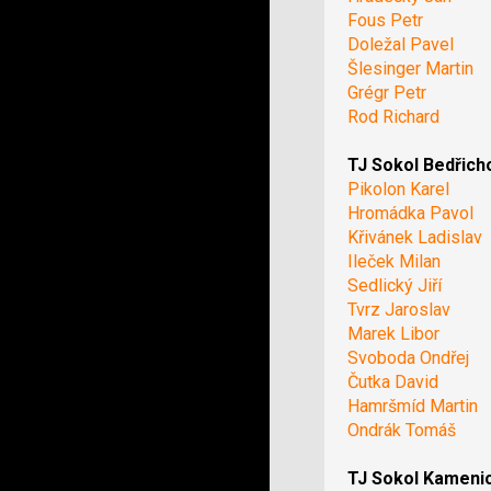
Fous Petr
Doležal Pavel
Šlesinger Martin
Grégr Petr
Rod Richard
TJ Sokol Bedřich
Pikolon Karel
Hromádka Pavol
Křivánek Ladislav
Ileček Milan
Sedlický Jiří
Tvrz Jaroslav
Marek Libor
Svoboda Ondřej
Čutka David
Hamršmíd Martin
Ondrák Tomáš
TJ Sokol Kameni