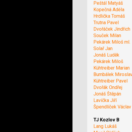
Peštál Matyáš
Kopečná Adéla
Hrdlička Tomáš
Trutna Pavel
Dvořáček Jindřich
Souček Milan
Pekárek Miloš ml.
Solař Jan
Jonáš Luděk
Pekárek Miloš
Kühtreiber Marian
Bumbálek Mirosla
Kühtreiber Pavel
Dvořák Ondřej
Jonáš Štěpán
Lavička Jiří
Špendlíček Václav
TJ Kozlov B
Lang Lukáš