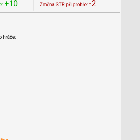
+10
-2
e:
Změna STR při prohře:
o hráče: