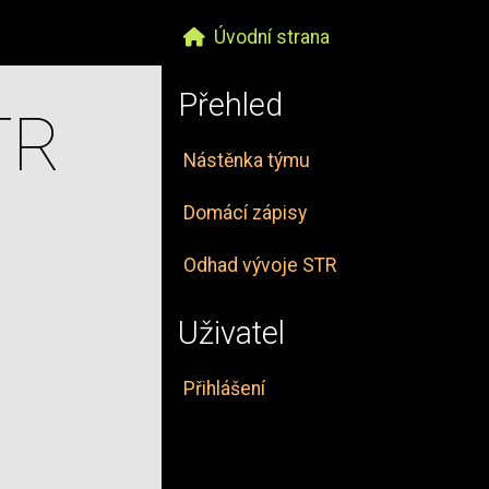
Úvodní strana
Přehled
TR
Nástěnka týmu
Domácí zápisy
Odhad vývoje STR
Uživatel
Přihlášení