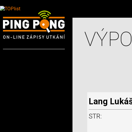
VÝPO
Lang Lukáš
STR: