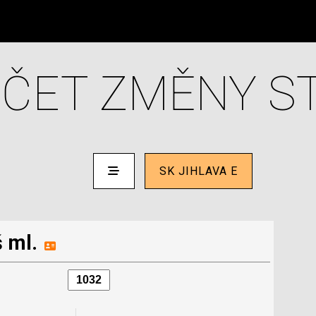
ČET ZMĚNY S
SK JIHLAVA E
 ml.