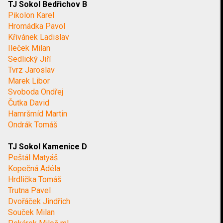
TJ Sokol Bedřichov B
Pikolon Karel
Hromádka Pavol
Křivánek Ladislav
Ileček Milan
Sedlický Jiří
Tvrz Jaroslav
Marek Libor
Svoboda Ondřej
Čutka David
Hamršmíd Martin
Ondrák Tomáš
TJ Sokol Kamenice D
Peštál Matyáš
Kopečná Adéla
Hrdlička Tomáš
Trutna Pavel
Dvořáček Jindřich
Souček Milan