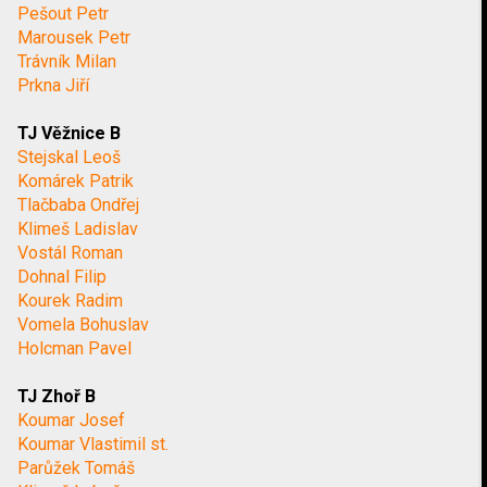
Pešout Petr
Marousek Petr
Trávník Milan
Prkna Jiří
TJ Věžnice B
Stejskal Leoš
Komárek Patrik
Tlačbaba Ondřej
Klimeš Ladislav
Vostál Roman
Dohnal Filip
Kourek Radim
Vomela Bohuslav
Holcman Pavel
TJ Zhoř B
Koumar Josef
Koumar Vlastimil st.
Parůžek Tomáš