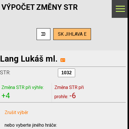
VÝPOČET ZMĚNY STR
SK JIHLAVA E
Lang Lukáš ml.
STR:
Změna STR při výhře:
Změna STR při
+4
-6
prohře:
Zrušit výběr
nebo vyberte jiného hráče: