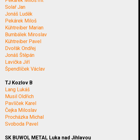
Pekárek Miloš ml.
Solař Jan
Jonáš Luděk
Pekárek Miloš
Kühtreiber Marian
Bumbálek Miroslav
Kühtreiber Pavel
Dvořák Ondřej
Jonáš Štěpán
Lavička Jiří
Špendlíček Václav
TJ Kozlov B
Lang Lukáš
Musil Oldřich
Pavlíček Karel
Čejka Miloslav
Procházka Michal
Svoboda Pavel
SK BUWOL METAL Luka nad Jihlavou