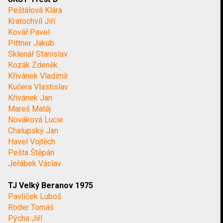
Peštálová Klára
Kratochvíl Jiří
Kovář Pavel
Pittner Jakub
Sklenář Stanislav
Kozák Zdeněk
Křivánek Vladimír
Kučera Vlastislav
Křivánek Jan
Mareš Matěj
Nováková Lucie
Chalupský Jan
Havel Vojtěch
Pešta Štěpán
Jeřábek Václav
TJ Velký Beranov 1975
Pavlíček Luboš
Röder Tomáš
Pýcha Jiří