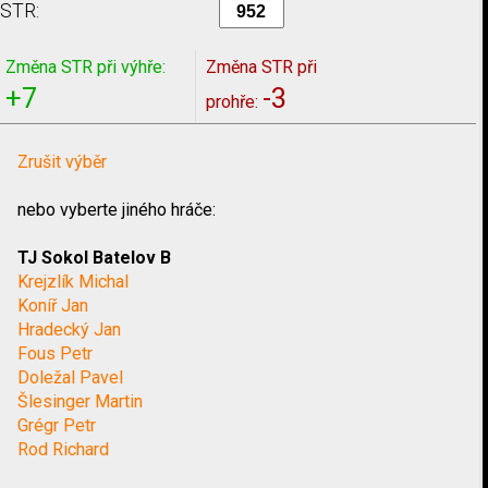
STR:
Změna STR při výhře:
Změna STR při
+7
-3
prohře:
Zrušit výběr
nebo vyberte jiného hráče:
TJ Sokol Batelov B
Krejzlík Michal
Koníř Jan
Hradecký Jan
Fous Petr
Doležal Pavel
Šlesinger Martin
Grégr Petr
Rod Richard