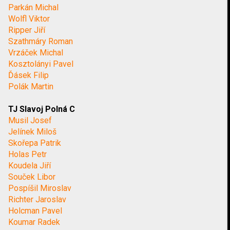
Parkán Michal
Wolfl Viktor
Ripper Jiří
Szathmáry Roman
Vrzáček Michal
Kosztolányi Pavel
Ďásek Filip
Polák Martin
TJ Slavoj Polná C
Musil Josef
Jelínek Miloš
Skořepa Patrik
Holas Petr
Koudela Jiří
Souček Libor
Pospíšil Miroslav
Richter Jaroslav
Holcman Pavel
Koumar Radek