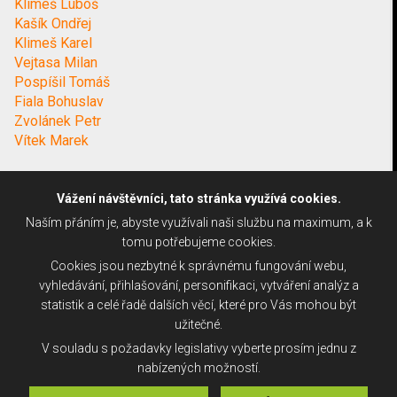
Klimeš Luboš
Kašík Ondřej
Klimeš Karel
Vejtasa Milan
Pospíšil Tomáš
Fiala Bohuslav
Zvolánek Petr
Vítek Marek
Vážení návštěvníci, tato stránka využívá cookies.
Naším přáním je, abyste využívali naši službu na maximum, a k
tomu potřebujeme cookies.
Cookies jsou nezbytné k správnému fungování webu,
vyhledávání, přihlašování, personifikaci, vytváření analýz a
statistik a celé řadě dalších věcí, které pro Vás mohou být
užitečné.
V souladu s požadavky legislativy vyberte prosím jednu z
nabízených možností.