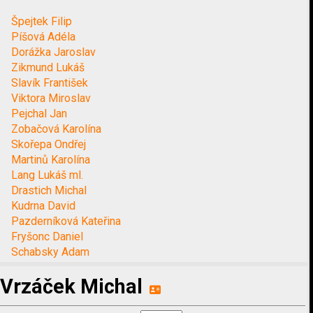
Špejtek Filip
Píšová Adéla
Dorážka Jaroslav
Zikmund Lukáš
Slavík František
Viktora Miroslav
Pejchal Jan
Zobačová Karolína
Skořepa Ondřej
Martinů Karolína
Lang Lukáš ml.
Drastich Michal
Kudrna David
Pazderníková Kateřina
Fryšonc Daniel
Schabsky Adam
Vrzáček Michal