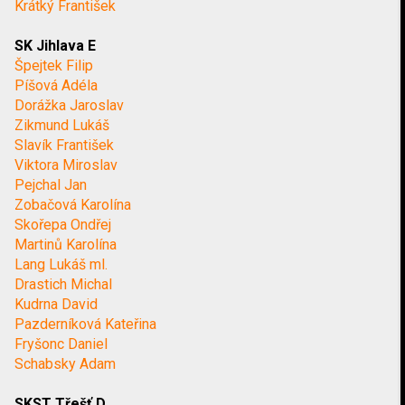
Krátký František
SK Jihlava E
Špejtek Filip
Píšová Adéla
Dorážka Jaroslav
Zikmund Lukáš
Slavík František
Viktora Miroslav
Pejchal Jan
Zobačová Karolína
Skořepa Ondřej
Martinů Karolína
Lang Lukáš ml.
Drastich Michal
Kudrna David
Pazderníková Kateřina
Fryšonc Daniel
Schabsky Adam
SKST Třešť D