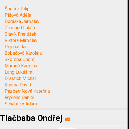
Špejtek Filip
Píšová Adéla
Dorážka Jaroslav
Zikmund Lukáš
Slavík František
Viktora Miroslav
Pejchal Jan
Zobačová Karolína
Skořepa Ondřej
Martinů Karolína
Lang Lukáš ml.
Drastich Michal
Kudrna David
Pazderníková Kateřina
Fryšonc Daniel
Schabsky Adam
Tlačbaba Ondřej