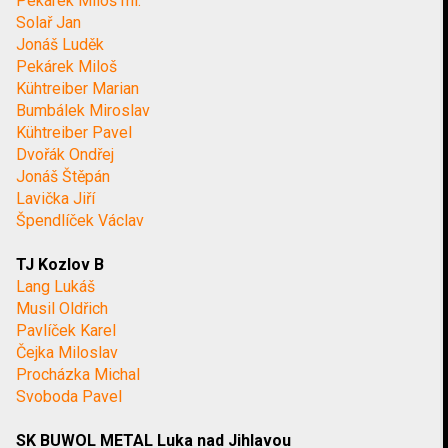
Pekárek Miloš ml.
Solař Jan
Jonáš Luděk
Pekárek Miloš
Kühtreiber Marian
Bumbálek Miroslav
Kühtreiber Pavel
Dvořák Ondřej
Jonáš Štěpán
Lavička Jiří
Špendlíček Václav
TJ Kozlov B
Lang Lukáš
Musil Oldřich
Pavlíček Karel
Čejka Miloslav
Procházka Michal
Svoboda Pavel
SK BUWOL METAL Luka nad Jihlavou