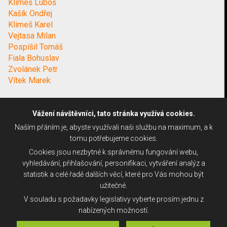
Klimeš Luboš
Kašík Ondřej
Klimeš Karel
Vejtasa Milan
Pospíšil Tomáš
Fiala Bohuslav
Zvolánek Petr
Vítek Marek
Vážení návštěvníci, tato stránka využívá cookies.
Naším přáním je, abyste využívali naši službu na maximum, a k
tomu potřebujeme cookies.
Cookies jsou nezbytné k správnému fungování webu,
vyhledávání, přihlašování, personifikaci, vytváření analýz a
statistik a celé řadě dalších věcí, které pro Vás mohou být
užitečné.
V souladu s požadavky legislativy vyberte prosím jednu z
nabízených možností.