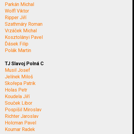
Parkán Michal
Wolfl Viktor
Ripper Jiří
Szathmáry Roman
Vrzáček Michal
Kosztolányi Pavel
Ďásek Filip
Polák Martin
TJ Slavoj Polná C
Musil Josef
Jelínek Miloš
Skořepa Patrik
Holas Petr
Koudela Jiří
Souček Libor
Pospíšil Miroslav
Richter Jaroslav
Holcman Pavel
Koumar Radek