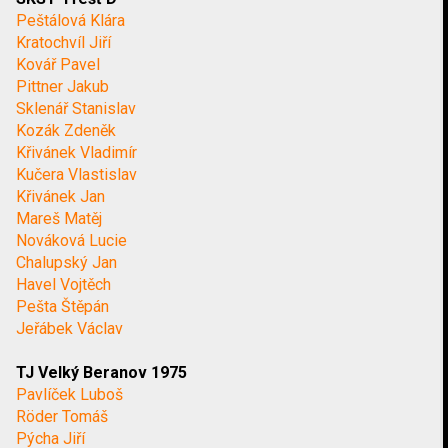
Peštálová Klára
Kratochvíl Jiří
Kovář Pavel
Pittner Jakub
Sklenář Stanislav
Kozák Zdeněk
Křivánek Vladimír
Kučera Vlastislav
Křivánek Jan
Mareš Matěj
Nováková Lucie
Chalupský Jan
Havel Vojtěch
Pešta Štěpán
Jeřábek Václav
TJ Velký Beranov 1975
Pavlíček Luboš
Röder Tomáš
Pýcha Jiří