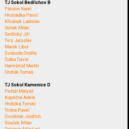
TJ Sokol Bedřichov B
Pikolon Karel
Hromádka Pavol
Křivánek Ladislav
Ileček Milan
Sedlický Jiří
Tvrz Jaroslav
Marek Libor
Svoboda Ondřej
Čutka David
Hamršmíd Martin
Ondrák Tomáš
TJ Sokol Kamenice D
Peštál Matyáš
Kopečná Adéla
Hrdlička Tomáš
Trutna Pavel
Dvořáček Jindřich
Souček Milan