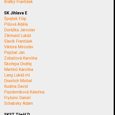
Krátký František
SK Jihlava E
Špejtek Filip
Píšová Adéla
Dorážka Jaroslav
Zikmund Lukáš
Slavík František
Viktora Miroslav
Pejchal Jan
Zobačová Karolína
Skořepa Ondřej
Martinů Karolína
Lang Lukáš ml.
Drastich Michal
Kudrna David
Pazderníková Kateřina
Fryšonc Daniel
Schabsky Adam
SKST Třešť D