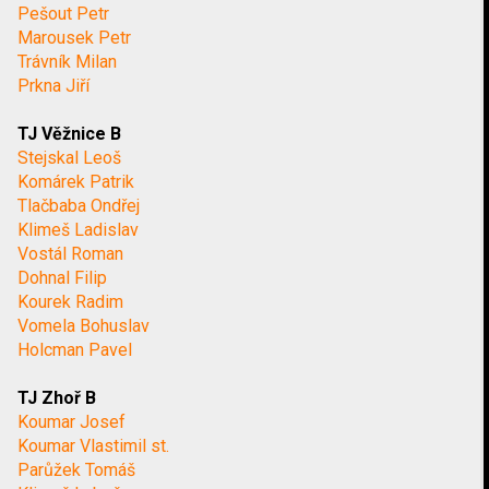
Pešout Petr
Marousek Petr
Trávník Milan
Prkna Jiří
TJ Věžnice B
Stejskal Leoš
Komárek Patrik
Tlačbaba Ondřej
Klimeš Ladislav
Vostál Roman
Dohnal Filip
Kourek Radim
Vomela Bohuslav
Holcman Pavel
TJ Zhoř B
Koumar Josef
Koumar Vlastimil st.
Parůžek Tomáš