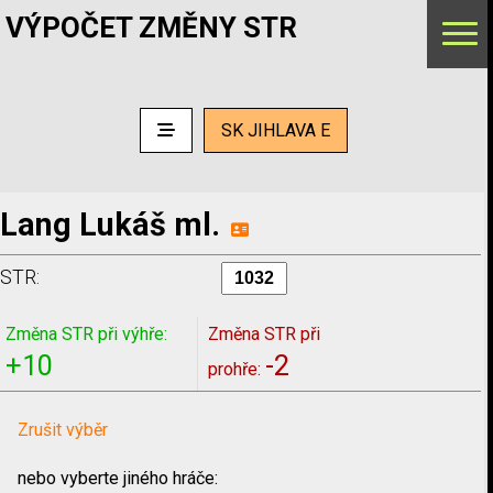
VÝPOČET ZMĚNY STR
SK JIHLAVA E
Lang Lukáš ml.
STR:
Změna STR při výhře:
Změna STR při
+10
-2
prohře:
Zrušit výběr
nebo vyberte jiného hráče: